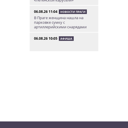
06.08.26 11:04
НОВОСТИ ПРАГИ
В Праге женщина нашла на
парковке сумку с
артиллерийскими снарядами
06.08.26 10:05
АФИША
В Праге пройдет фестиваль
нового цирка Letní Letná.
Многие выступления будут
бесплатными
06.08.26 8:04
НОВОСТИ ПРАГИ
Уикенд принесет жителям Чехии
передышку от экстремальной
жары
05.08.26 21:51
АФИША
В пражском ЛГБТ-параде будет
русскоязычная колонна