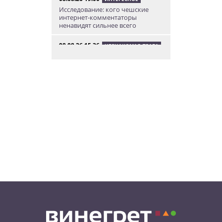
Исследование: кого чешские
интернет-комментаторы
ненавидят сильнее всего
08.08.26 15:36
НЕЗНАКОМАЯ ПРАГА
Пражский ЛГБТ-парад собрал
десятки тысяч участников: видео
и фото
08.08.26 13:02
НОВОСТИ ПРАГИ
Едем смотреть сокровища
Савойи – Ивуар, Анси и
секретные сады Во
08.08.26 12:10
АФИША
В Праге пройдет фестиваль
украинской кухни, культуры и
творчества