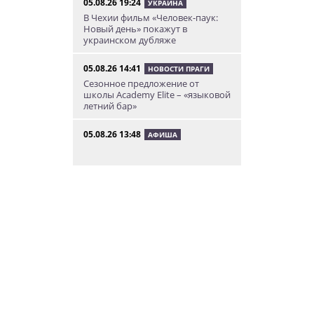
05.08.26 19:24
УКРАИНА
В Чехии фильм «Человек-паук:
Новый день» покажут в
украинском дубляже
05.08.26 14:41
НОВОСТИ ПРАГИ
Сезонное предложение от
школы Academy Elite – «языковой
летний бар»
05.08.26 13:48
АФИША
У посольства России в Праге
пройдет митинг «Иван, иди
домой!»
05.08.26 12:43
НОВОСТИ ПРАГИ
Полиция завела уголовное дело
по факту ДТП с участием
депутата Филипа Турека
05.08.26 10:50
НОВОСТИ ПРАГИ
Томио Окамура ответил на
расистское оскорбление
украинского мигранта