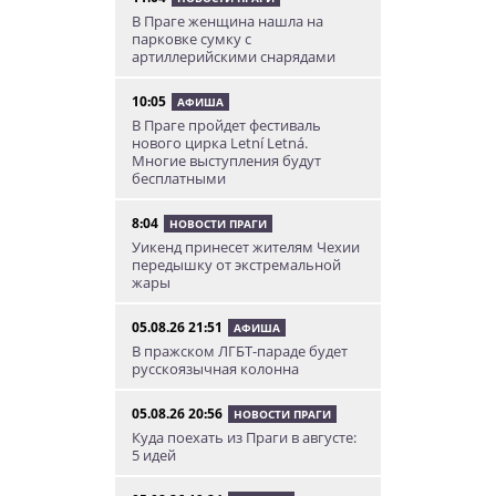
В Праге женщина нашла на
парковке сумку с
артиллерийскими снарядами
10:05
АФИША
В Праге пройдет фестиваль
нового цирка Letní Letná.
Многие выступления будут
бесплатными
8:04
НОВОСТИ ПРАГИ
Уикенд принесет жителям Чехии
передышку от экстремальной
жары
05.08.26 21:51
АФИША
В пражском ЛГБТ-параде будет
русскоязычная колонна
05.08.26 20:56
НОВОСТИ ПРАГИ
Куда поехать из Праги в августе:
5 идей