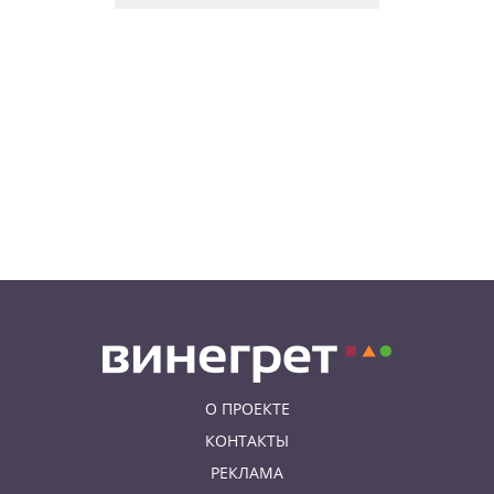
07.08.26 10:55
НОВОСТИ ПРАГИ
В Праге посетитель ТЦ разбил
зеркало в туалете. Его засняла
камера
07.08.26 10:08
НОВОСТИ ПРАГИ
Август в Fashion Arena – время
суперскидок, красивого
мороженого и приятных
бонусов
07.08.26 9:00
НОВОСТИ ПРАГИ
Уикенд по-итальянски: день
моря, солнца и купания в Каорле
О ПРОЕКТЕ
КОНТАКТЫ
РЕКЛАМА