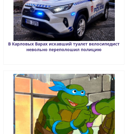
В Карловых Варах искавший туалет велосипедист
невольно переполошил полицию