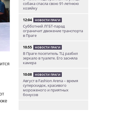
собака спасла свою 91-летнюю
хозяйку
12:04
НОВОСТИ ПРАГИ
Субботний ЛГБТ-парад
ограничит движение транспорта
в Праге
10:55
НОВОСТИ ПРАГИ
В Праге посетитель ТЦ разбил
зеркало в туалете. Его засняла
камера
ится
10:08
НОВОСТИ ПРАГИ
Август в Fashion Arena – время
суперскидок, красивого
мороженого и приятных
от
бонусов
акже
9:00
НОВОСТИ ПРАГИ
Уикенд по-итальянски: день
моря, солнца и купания в Каорле
7:55
НОВОСТИ ПРАГИ