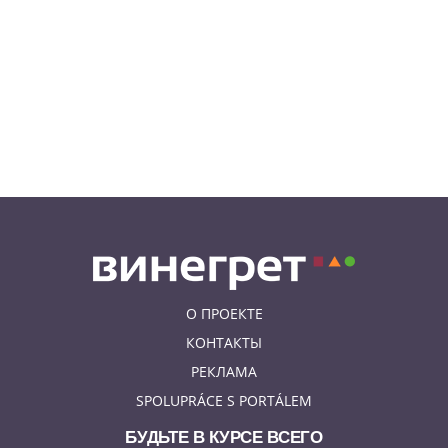
06.08.26 8:04
НОВОСТИ ПРАГИ
Уикенд принесет жителям Чехии
передышку от экстремальной
жары
05.08.26 21:51
АФИША
В пражском ЛГБТ-параде будет
русскоязычная колонна
О ПРОЕКТЕ
КОНТАКТЫ
РЕКЛАМА
SPOLUPRÁCE S PORTÁLEM
БУДЬТЕ В КУРСЕ ВСЕГО