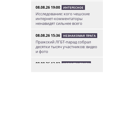
08.08.26 19:00
ИНТЕРЕСНОЕ
Исследование: кого чешские
интернет-комментаторы
ненавидят сильнее всего
08.08.26 15:36
НЕЗНАКОМАЯ ПРАГА
Пражский ЛГБТ-парад собрал
десятки тысяч участников: видео
и фото
08.08.26 13:02
НОВОСТИ ПРАГИ
Едем смотреть сокровища
Савойи – Ивуар, Анси и
секретные сады Во
08.08.26 12:10
АФИША
В Праге пройдет фестиваль
украинской кухни, культуры и
творчества
08.08.26 10:12
КУРЬЕЗНЫЕ ИСТОРИИ
К жительнице Чехии в квартиру