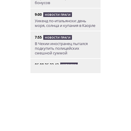
бонусов
9:00
НОВОСТИ ПРАГИ
Уикенд по-итальянски: день
моря, солнца и купания в Каорле
7:55
НОВОСТИ ПРАГИ
В Чехии иностранец пытался
подкупить полицейских
смешной суммой
06.08.26 23:43
УКРАИНА
В Чехии существенно смягчили
приговор украинцу,
бросившему «коктейль
Молотова» в дом с ребенком
06.08.26 19:38
АФИША
В Праге пройдет рыцарский
«Турнир королей»
06.08.26 18:14
НОВОСТИ ПРАГИ
В Праге очевидцы спасли
пенсионерку, упавшую на