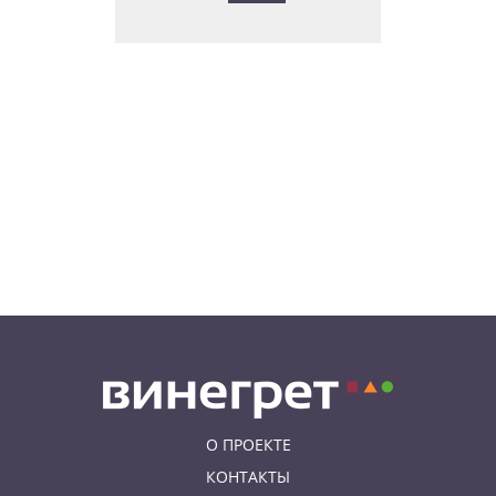
В Праге пройдет фестиваль
нового цирка Letní Letná.
Многие выступления будут
бесплатными
06.08.26 8:04
НОВОСТИ ПРАГИ
Уикенд принесет жителям Чехии
передышку от экстремальной
жары
05.08.26 21:51
АФИША
В пражском ЛГБТ-параде будет
русскоязычная колонна
О ПРОЕКТЕ
КОНТАКТЫ