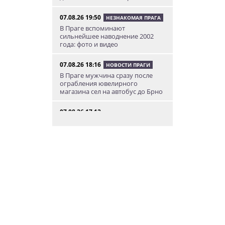
07.08.26 19:50
НЕЗНАКОМАЯ ПРАГА
В Праге вспоминают
сильнейшее наводнение 2002
года: фото и видео
07.08.26 18:16
НОВОСТИ ПРАГИ
В Праге мужчина сразу после
ограбления ювелирного
магазина сел на автобус до Брно
07.08.26 17:12
КУРЬЕЗНЫЕ ИСТОРИИ
В Чехии расследование кражи
деревьев вывело полицию на
бобра
07.08.26 13:04
ИНТЕРЕСНОЕ
В Чехии подобранная на улице
собака спасла свою 91-летнюю
хозяйку
07.08.26 12:04
НОВОСТИ ПРАГИ