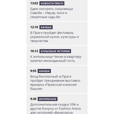
13:02
НОВОСТИ ПРАГИ
Едем смотреть сокровища
Савойи – Ивуар, Анси и
секретные сады Во
12:10
АФИША
В Праге пройдет фестиваль
украинской кухни, культуры и
творчества
10:12
КУРЬЕЗНЫЕ ИСТОРИИ
К жительнице Чехии в квартиру
залетел неожиданный гость
9:55
АФИША
Вход бесплатный: в Праге
пройдет трехдневная выставка-
ярмарка «Пражская книжная
башня»
9:30
ИНТЕРЕСНОЕ
Дополнительная скидка 10% и
другие бонусы от Fashion Arena
для читателей «Винегрета»