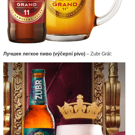
Лучшее легкое пиво (výčepní pivo)
– Zubr Grál: