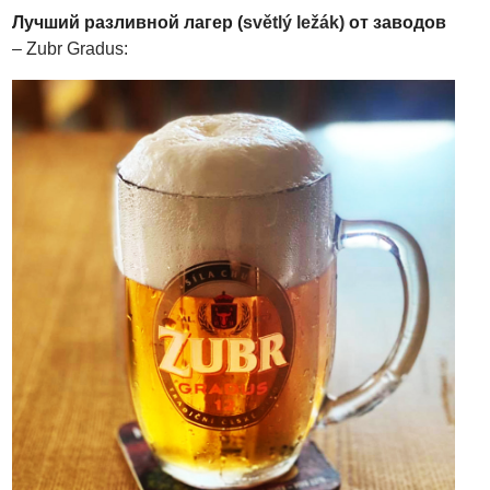
Лучший разливной лагер (
světlý ležák)
от заводов
–
Z
ubr Gradus: