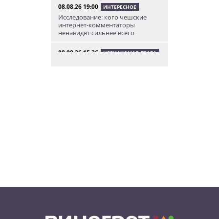
08.08.26 19:00
ИНТЕРЕСНОЕ
Исследование: кого чешские
интернет-комментаторы
ненавидят сильнее всего
08.08.26 15:36
НЕЗНАКОМАЯ ПРАГА
Пражский ЛГБТ-парад собрал
десятки тысяч участников: видео
и фото
08.08.26 13:02
НОВОСТИ ПРАГИ
Едем смотреть сокровища
Савойи – Ивуар, Анси и
секретные сады Во
08.08.26 12:10
АФИША
В Праге пройдет фестиваль
украинской кухни, культуры и
творчества