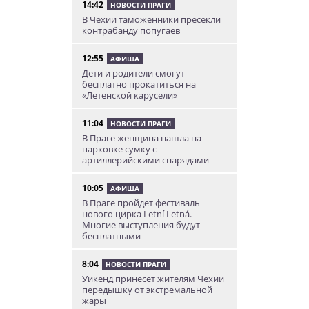
14:42
НОВОСТИ ПРАГИ
В Чехии таможенники пресекли
контрабанду попугаев
12:55
АФИША
Дети и родители смогут
бесплатно прокатиться на
«Летенской карусели»
11:04
НОВОСТИ ПРАГИ
В Праге женщина нашла на
парковке сумку с
артиллерийскими снарядами
10:05
АФИША
В Праге пройдет фестиваль
нового цирка Letní Letná.
Многие выступления будут
бесплатными
8:04
НОВОСТИ ПРАГИ
Уикенд принесет жителям Чехии
передышку от экстремальной
жары