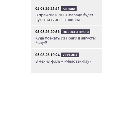
05.08.26 21:51
АФИША
В пражском ЛГБТ-параде будет
русскоязычная колонна
05.08.26 20:56
НОВОСТИ ПРАГИ
Куда поехать из Праги в августе:
5 идей
05.08.26 19:24
УКРАИНА
В Чехии фильм «Человек-паук:
Новый день» покажут в
украинском дубляже
05.08.26 14:41
НОВОСТИ ПРАГИ
Сезонное предложение от
школы Academy Elite – «языковой
летний бар»
05.08.26 13:48
АФИША
У посольства России в Праге
пройдет митинг «Иван, иди
домой!»