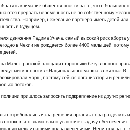
обратить внимание общественности на то, что в большинст
шаются прервать беременность не по собственному желан
тельства. Например, нежелание партнера иметь детей или
нность в будущем.
еля движения Радима Учача, самый высокий риск аборта у
жегодно в Чехии не рождается более 4400 малышей, потому
е детей.
 на Малостранской площади сторонники безусловного прав
ведут митинг против «Национального марша за жизнь». В
блокировали марш, поэтому сейчас организаторы и решили
колько потоков.
й полиции пришлось запросить подкрепление из других реги
лы потребовались из-за решения организатора разделить 
ов потоков, что значительно усложняет задачу обеспечения
динации между нашими подразделениями. Несмотря на то, ч