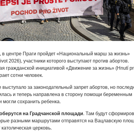
, в центре Праги пройдет «Национальный марш за жизнь»
život 2026), участники которого выступают против абортов.
ая гражданской инициативой «Движение за жизнь» (Hnutí pr
ирает сотни человек.
выступало за законодательный запрет абортов, но послед
илась и теперь направлена в сторону помощи беременным
 могли сохранить ребенка.
соберутся на Градчанской площади
. Там будут сформиро
торые разными маршрутами отправятся на Вацлавскую площ
католическая церковь.