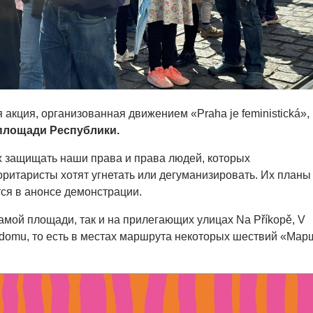
акция, организованная движением «Praha je feministická»,
 площади Республики.
 защищать наши права и права людей, которых
ритаристы хотят угнетать или дегуманизировать. Их планы
тся в анонсе демонстрации.
самой площади, так и на прилегающих улицах Na Příkopě, V
o domu, то есть в местах маршрута некоторых шествий «Мар