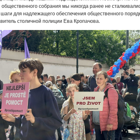
общественного собрания мы никогда ранее не сталкивалис
 шаги для надлежащего обеспечения общественного порядк
витель столичной полиции Ева Кропачова.