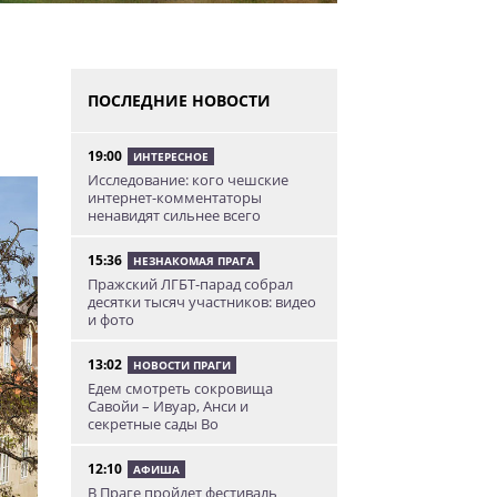
ПОСЛЕДНИЕ НОВОСТИ
19:00
ИНТЕРЕСНОЕ
Исследование: кого чешские
интернет-комментаторы
ненавидят сильнее всего
15:36
НЕЗНАКОМАЯ ПРАГА
Пражский ЛГБТ-парад собрал
десятки тысяч участников: видео
и фото
13:02
НОВОСТИ ПРАГИ
Едем смотреть сокровища
Савойи – Ивуар, Анси и
секретные сады Во
12:10
АФИША
В Праге пройдет фестиваль