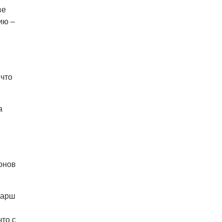
В Праге мужчина сразу после
ве
ограбления ювелирного
ию –
магазина сел на автобус до Брно
07.08.26 17:12
КУРЬЕЗНЫЕ ИСТОРИИ
В Чехии расследование кражи
деревьев вывело полицию на
 что
бобра
а
онов
марш
то с