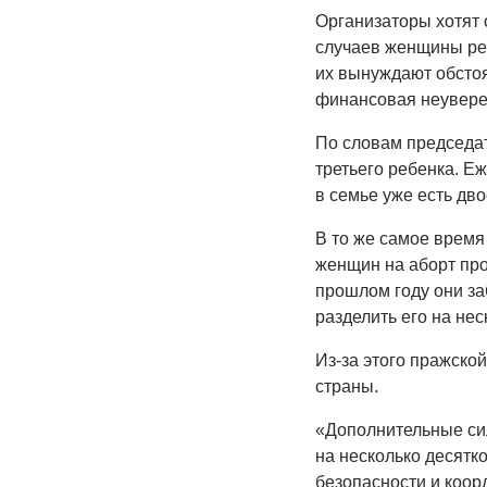
Организаторы хотят 
случаев женщины ре
их вынуждают обстоя
финансовая неувере
По словам председат
третьего ребенка. Е
в семье уже есть дво
В то же самое время
женщин на аборт про
прошлом году они за
разделить его на нес
Из-за этого пражско
страны.
«Дополнительные си
на несколько десятк
безопасности и коор