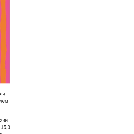
или
блем
хии
 15,3