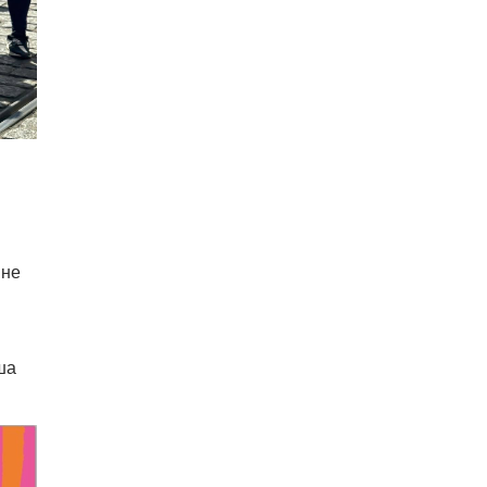
 не
ша