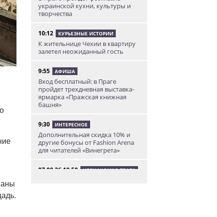
украинской кухни, культуры и
творчества
10:12
КУРЬЕЗНЫЕ ИСТОРИИ
К жительнице Чехии в квартиру
залетел неожиданный гость
9:55
АФИША
Вход бесплатный: в Праге
пройдет трехдневная выставка-
ярмарка «Пражская книжная
башня»
o
9:30
ИНТЕРЕСНОЕ
Дополнительная скидка 10% и
ние
другие бонусы от Fashion Arena
для читателей «Винегрета»
07.08.26 19:50
НЕЗНАКОМАЯ ПРАГА
В Праге вспоминают
ваны
сильнейшее наводнение 2002
года: фото и видео
адь.
07.08.26 18:16
НОВОСТИ ПРАГИ