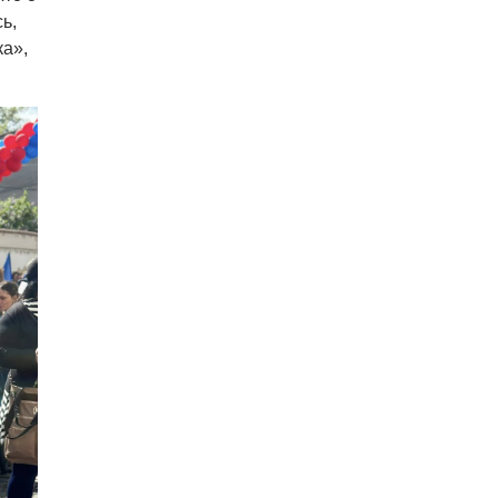
ь,
а»,