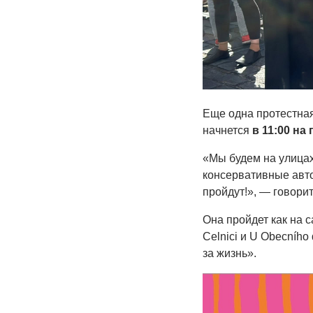
Еще одна протестная 
начнется
в 11:00 на
«Мы будем на улицах
консервативные авто
пройдут!», — говори
Она пройдет как на 
Celnici и U Obecníh
за жизнь».