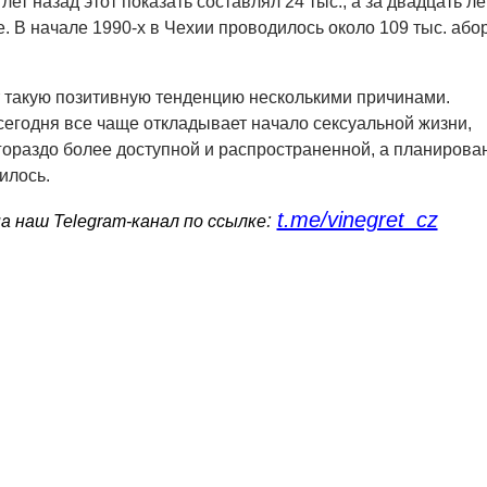
лет назад этот показать составлял 24 тыс., а за двадцать ле
. В начале 1990-х в Чехии проводилось около 109 тыс. або
 такую позитивную тенденцию несколькими причинами.
егодня все чаще откладывает начало сексуальной жизни,
гораздо более доступной и распространенной, а планирова
илось.
t.me/vinegret_cz
:
 наш Telegram-канал по ссылке