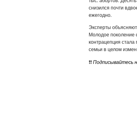
тыс. абортов. Десять 
снизился почти вдвое
ежегодно.
Эксперты объясняют
Молодое поколение с
контрацепция стала 
семьи в целом измен
❗️❗️
Подписывайтесь на