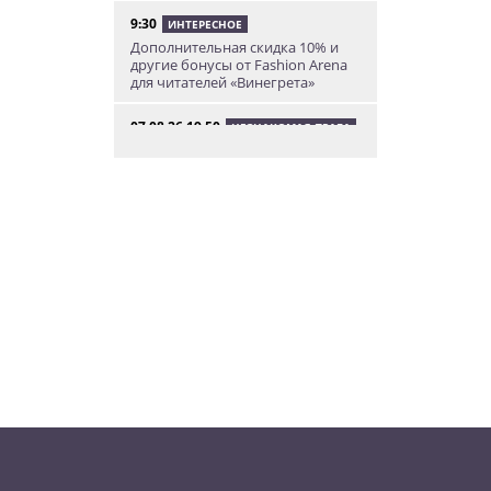
9:30
ИНТЕРЕСНОЕ
Дополнительная скидка 10% и
другие бонусы от Fashion Arena
для читателей «Винегрета»
07.08.26 19:50
НЕЗНАКОМАЯ ПРАГА
В Праге вспоминают
сильнейшее наводнение 2002
года: фото и видео
07.08.26 18:16
НОВОСТИ ПРАГИ
В Праге мужчина сразу после
ограбления ювелирного
магазина сел на автобус до Брно
07.08.26 17:12
КУРЬЕЗНЫЕ ИСТОРИИ
В Чехии расследование кражи
деревьев вывело полицию на
бобра