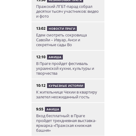
Пражский ЛГБТ-парад собрал
десятки тысяч участников: видео
и фото
13:02
НОВОСТИ ПРАГИ
Едем смотреть сокровища
Савойи – Ивуар, Анси и
секретные сады Во
12:10
АФИША
В Праге пройдет фестиваль
украинской кухни, культуры и
творчества
10:12
КУРЬЕЗНЫЕ ИСТОРИИ
К жительнице Чехии в квартиру
залетел неожиданный гость
9:55
АФИША
Вход бесплатный: в Праге
пройдет трехдневная выставка-
ярмарка «Пражская книжная
башня»