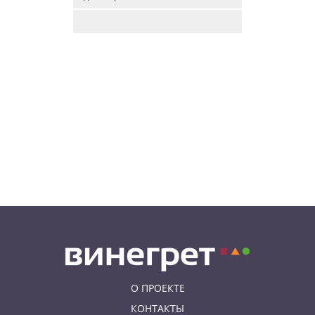
09.08.26 8:31
НОВОСТИ ЧЕХИИ
В Чехии прокурор пойдет под
суд за издевательства над
собственными детьми
08.08.26 22:46
АФИША
В Чехии пройдет масштабный
фестиваль хмеля и пива
08.08.26 20:23
НОВОСТИ ЧЕХИИ
В Чехии поезд зажал детскую
коляску в дверях и протащил
мать по перрону
О ПРОЕКТЕ
КОНТАКТЫ