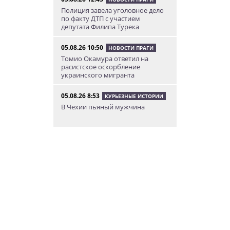
Полиция завела уголовное дело
по факту ДТП с участием
депутата Филипа Турека
05.08.26 10:50
НОВОСТИ ПРАГИ
Томио Окамура ответил на
расистское оскорбление
украинского мигранта
05.08.26 8:53
КУРЬЕЗНЫЕ ИСТОРИИ
В Чехии пьяный мужчина
перелез двухметровый забор и
искупался в чужом бассейне
04.08.26 23:50
АФИША
В Праге состоится слет
владельцев DeLorean. Вход
бесплатный
04.08.26 18:23
НОВОСТИ ПРАГИ
В Праге пассажирка выпрыгнула
из движущегося поезда