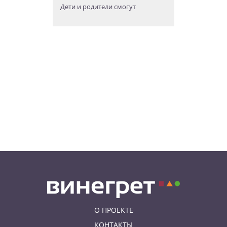
Дети и родители смогут
бесплатно прокатиться на
«Летенской карусели»
06.08.26 11:04
НОВОСТИ ПРАГИ
В Праге женщина нашла на
парковке сумку с
артиллерийскими снарядами
06.08.26 10:05
АФИША
В Праге пройдет фестиваль
нового цирка Letní Letná.
Многие выступления будут
бесплатными
О ПРОЕКТЕ
КОНТАКТЫ