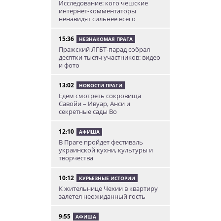
Исследование: кого чешские
интернет-комментаторы
ненавидят сильнее всего
15:36
НЕЗНАКОМАЯ ПРАГА
Пражский ЛГБТ-парад собрал
десятки тысяч участников: видео
и фото
13:02
НОВОСТИ ПРАГИ
Едем смотреть сокровища
Савойи – Ивуар, Анси и
секретные сады Во
12:10
АФИША
В Праге пройдет фестиваль
украинской кухни, культуры и
творчества
10:12
КУРЬЕЗНЫЕ ИСТОРИИ
К жительнице Чехии в квартиру
залетел неожиданный гость
9:55
АФИША