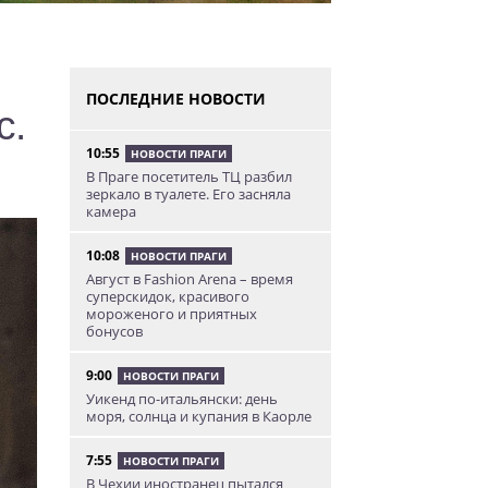
ПОСЛЕДНИЕ НОВОСТИ
с.
10:55
НОВОСТИ ПРАГИ
В Праге посетитель ТЦ разбил
зеркало в туалете. Его засняла
камера
10:08
НОВОСТИ ПРАГИ
Август в Fashion Arena – время
суперскидок, красивого
мороженого и приятных
бонусов
9:00
НОВОСТИ ПРАГИ
Уикенд по-итальянски: день
моря, солнца и купания в Каорле
7:55
НОВОСТИ ПРАГИ
В Чехии иностранец пытался