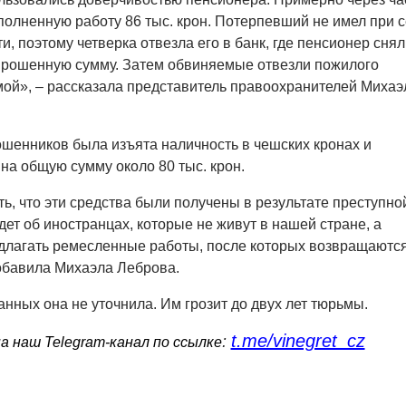
полненную работу 86 тыс. крон. Потерпевший не имел при 
, поэтому четверка отвезла его в банк, где пенсионер снял
апрошенную сумму. Затем обвиняемые отвезли пожилого
ой», – рассказала представитель правоохранителей Михаэ
шенников была изъята наличность в чешских кронах и
на общую сумму около 80 тыс. крон.
, что эти средства были получены в результате преступно
дет об иностранцах, которые не живут в нашей стране, а
длагать ремесленные работы, после которых возвращаютс
обавила Михаэла Леброва.
нных она не уточнила. Им грозит до двух лет тюрьмы.
t.me/vinegret_cz
:
 наш Telegram-канал по ссылке