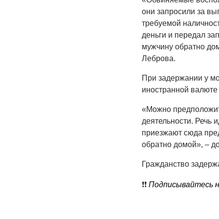
они запросили за вы
требуемой наличности
деньги и передал з
мужчину обратно дом
Леброва.
При задержании у мо
иностранной валюте 
«Можно предположить
деятельности. Речь и
приезжают сюда пре
обратно домой», – д
Гражданство задержа
❗️❗️
Подписывайтесь на