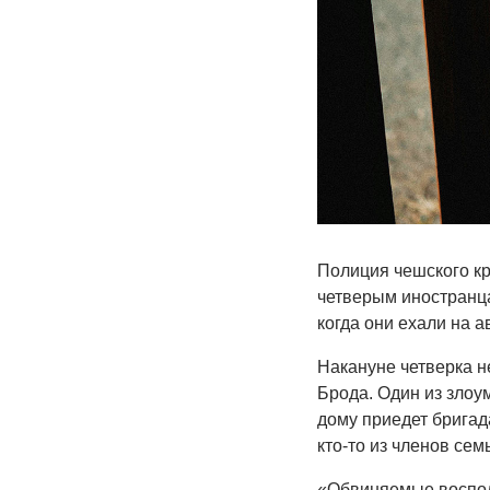
Полиция чешского к
четверым иностранцам
когда они ехали на а
Накануне четверка н
Брода. Один из злоу
дому приедет бригада
кто-то из членов сем
«Обвиняемые воспол