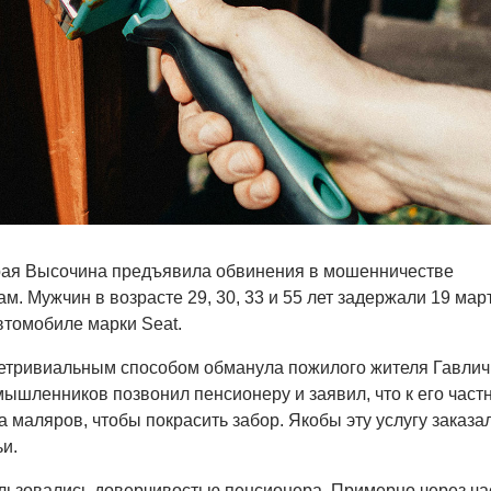
рая Высочина предъявила обвинения в мошенничестве
. Мужчин в возрасте 29, 30, 33 и 55 лет задержали 19 март
втомобиле марки Seat.
етривиальным способом обманула пожилого жителя Гавлич
мышленников позвонил пенсионеру и заявил, что к его част
 маляров, чтобы покрасить забор. Якобы эту услугу заказа
ьи.
ьзовались доверчивостью пенсионера. Примерно через ча