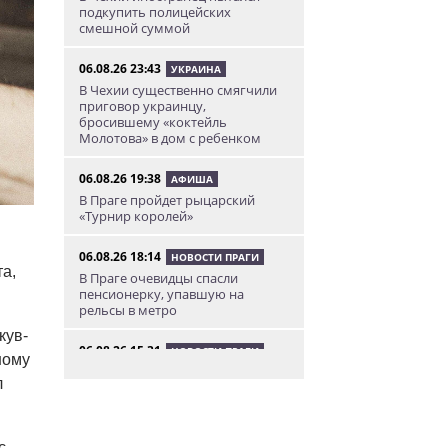
подкупить полицейских
смешной суммой
06.08.26 23:43
УКРАИНА
В Чехии существенно смягчили
приговор украинцу,
бросившему «коктейль
Молотова» в дом с ребенком
06.08.26 19:38
АФИША
В Праге пройдет рыцарский
«Турнир королей»
06.08.26 18:14
НОВОСТИ ПРАГИ
а,
В Праге очевидцы спасли
пенсионерку, упавшую на
рельсы в метро
кув-
06.08.26 15:31
НОВОСТИ ПРАГИ
ному
Как найти надёжного мастера в
л
Праге: советы для экспатов и
жителей Чехии
06.08.26 14:42
НОВОСТИ ПРАГИ
с