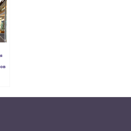
я
сов