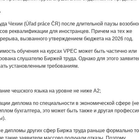
ь
уда Чехии (Úřad práce ČR) после длительной паузы возобн
сов реквалификации для иностранцев. Причем на тех же
перерыва, вызванного утверждением бюджета на 2026 год.
тоимость обучения на курсах VPEC может быть частично или
ована слушателю Биржей труда. Однако для этого заявите
вать установленным требованиям.
ание чешского языка на уровне не ниже A2;
ации диплома по специальности в экономической сфере (не
иплом бухгалтера, это может быть также и другая профессия
ы).
 дипломы других сфер Биржа труда раньше формально т
ле такие заявители массово получали отказы. Поэтому