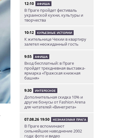
12:10
АФИША
В Праге пройдет фестиваль
украинской кухни, культуры и
творчества
10:12
КУРЬЕЗНЫЕ ИСТОРИИ
К жительнице Чехии в квартиру
залетел неожиданный гость
9:55
АФИША
Вход бесплатный: в Праге
пройдет трехдневная выставка-
ярмарка «Пражская книжная
башня»
9:30
ИНТЕРЕСНОЕ
Дополнительная скидка 10% и
другие бонусы от Fashion Arena
для читателей «Винегрета»
т
07.08.26 19:50
НЕЗНАКОМАЯ ПРАГА
В Праге вспоминают
сильнейшее наводнение 2002
года: фото и видео