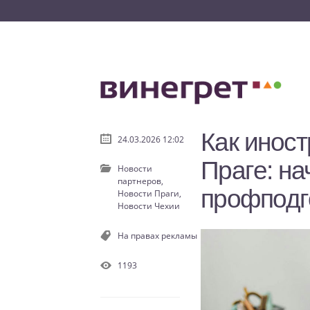
Как иност
24.03.2026 12:02
Праге: на
Новости
партнеров,
профподг
Новости Праги,
Новости Чехии
На правах рекламы
1193