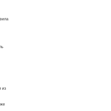
овила
ль
 из
оже