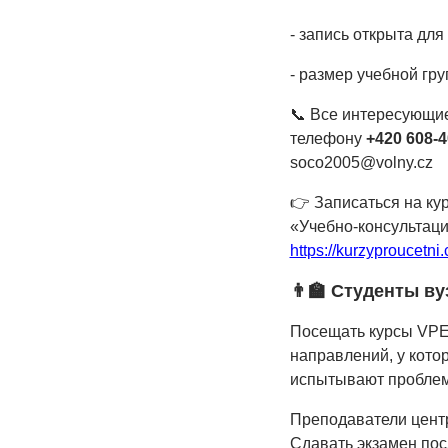
- запись открыта дл
- размер учебной гру
📞 Все интересующи
телефону
+420 608-4
soco2005@volny.cz
👉 Записаться на ку
«Учебно-консультаци
https://kurzyproucetni.
👨‍🏫 Студенты в
Посещать курсы VPEC
направлений, у кото
испытывают проблем
Преподаватели центр
Сдавать экзамен пос