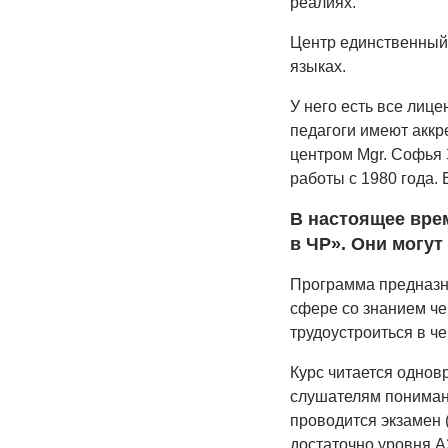
реалиях.
Центр единственный 
языках.
У него есть все лице
педагоги имеют аккр
центром Mgr. Софья 
работы с 1980 года.
В настоящее врем
в ЧР». Они могут
Программа предназна
сфере со знанием че
трудоустроиться в ч
Курс читается однов
слушателям пониман
проводится экзамен 
достаточно уровня А2