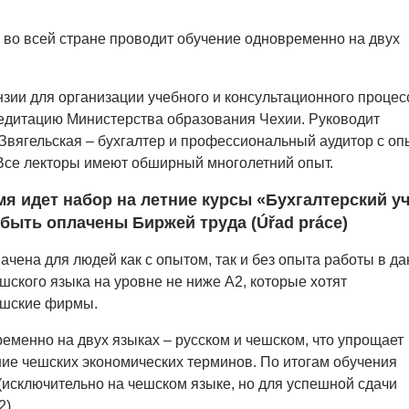
во всей стране проводит обучение одновременно на двух
нзии для организации учебного и консультационного процесс
едитацию Министерства образования Чехии. Руководит
Звягельская – бухгалтер и профессиональный аудитор с о
 Все лекторы имеют обширный многолетний опыт.
я идет набор на летние курсы
«Бухгалтерский уч
 быть оплачены Биржей труда (Úřad práce)
чена для людей как с опытом, так и без опыта работы в д
шского языка на уровне не ниже А2, которые хотят
ешские фирмы.
ременно на двух языках – русском и чешском, что упрощает
ие чешских экономических терминов. По итогам обучения
(исключительно на чешском языке, но для успешной сдачи
).