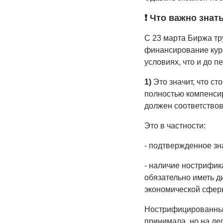
❗️ Что важно знат
С 23 марта Биржа тр
финансирование кур
условиях, что и до 
1)
Это значит, что с
полностью компенсир
должен соответство
Это в частности:
- подтвержденное зн
- наличие нострифик
обязательно иметь д
экономической сфер
Нострифицированные
принимала, но на де