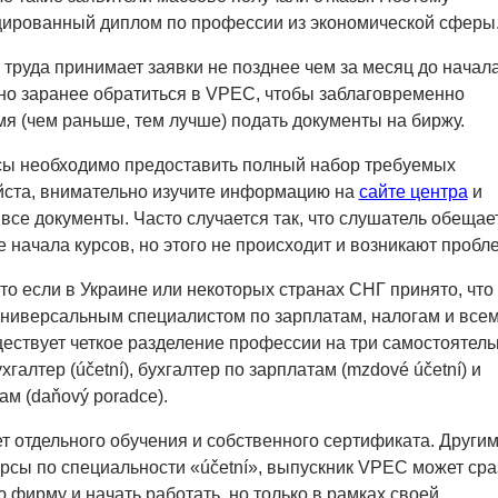
цированный диплом по профессии из экономической сферы
 труда принимает заявки не позднее чем за месяц до начал
но заранее обратиться в VPEC, чтобы заблаговременно
мя (чем раньше, тем лучше) подать документы на биржу.
рсы необходимо предоставить полный набор требуемых
йста, внимательно изучите информацию на
сайте центра
и
все документы. Часто случается так, что слушатель обещае
е начала курсов, но этого не происходит и возникают пробл
то если в Украине или некоторых странах СНГ принято, что
универсальным специалистом по зарплатам, налогам и всем
уществует четкое разделение профессии на три самостоятел
хгалтер (účetní), бухгалтер по зарплатам (mzdové účetní) и
ам (daňový poradce).
ет отдельного обучения и собственного сертификата. Други
урсы по специальности «účetní», выпускник VPEC может сра
 фирму и начать работать, но только в рамках своей