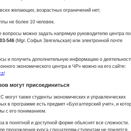
я всех желающих, возрастных ограничений нет;
ппы не более 10 человек.
е вопросы можно задать напрямую руководителю центра по
03-546
(Mgr. Софья Звягельская) или электронной почте
рсы и получить дополнительную информацию о деятельност
онного экономического центра в ЧР» можно на его сайте:
cz/
узов могут присоединиться
 могут также студенты экономических и управленческих
рых в программе есть предмет «Бухгалтерский учет», и кото
ы с его пониманием.
а в понятной и доступной форме объяснят все сложности.
ле прохождения курса слушателям-студентам не придется.