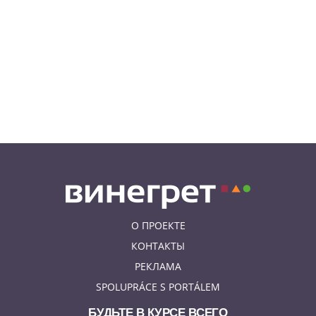
08.08.26 15:36
НЕЗНАКОМАЯ ПРАГА
Пражский ЛГБТ-парад собрал
десятки тысяч участников: видео
и фото
08.08.26 13:02
НОВОСТИ ПРАГИ
Едем смотреть сокровища
Савойи – Ивуар, Анси и
секретные сады Во
О ПРОЕКТЕ
КОНТАКТЫ
РЕКЛАМА
SPOLUPRÁCE S PORTÁLEM
БУДЬТЕ В КУРСЕ ВСЕГО