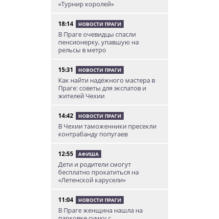
«Турнир королей»
18:14
НОВОСТИ ПРАГИ
В Праге очевидцы спасли
пенсионерку, упавшую на
рельсы в метро
15:31
НОВОСТИ ПРАГИ
Как найти надёжного мастера в
Праге: советы для экспатов и
жителей Чехии
14:42
НОВОСТИ ПРАГИ
В Чехии таможенники пресекли
контрабанду попугаев
12:55
АФИША
Дети и родители смогут
бесплатно прокатиться на
«Летенской карусели»
11:04
НОВОСТИ ПРАГИ
В Праге женщина нашла на
парковке сумку с