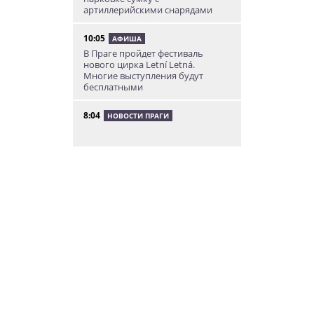
артиллерийскими снарядами
10:05
АФИША
В Праге пройдет фестиваль
нового цирка Letní Letná.
Многие выступления будут
бесплатными
8:04
НОВОСТИ ПРАГИ
Уикенд принесет жителям Чехии
передышку от экстремальной
жары
05.08.26 21:51
АФИША
В пражском ЛГБТ-параде будет
русскоязычная колонна
05.08.26 20:56
НОВОСТИ ПРАГИ
Куда поехать из Праги в августе:
5 идей