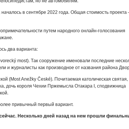
елосипедистам, но не автомобилям.
 началось в сентябре 2022 года. Общая стоимость проекта –
топримечательности путем народного онлайн-голосования
ажане.
сь два варианта:
Dvorecký most). Так сооружение именовали последние неско
тели и журналисты как производное от названия района Дво
кой (Most Anežky České). Почитаемая католическая святая,
а, дочь короля Чехии Пржемысла Отакара I, сподвижница
кой.
олее привычный первый вариант.
 сейчас. Несколько дней назад на нем прошли финальн