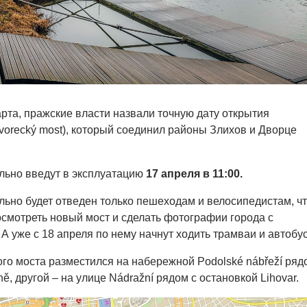
арта, пражские власти назвали точную дату открытия
vorecký most), который соединил районы Злихов и Дворце
ьно введут в эксплуатацию
17 апреля в 11:00.
ьно будет отведен только пешеходам и велосипедистам, ч
осмотреть новый мост и сделать фотографии города с
А уже с 18 апреля по нему начнут ходить трамваи и автобу
го моста разместился на набережной Podolské nábřeží ряд
ně, другой – на улице Nádražní рядом с остановкой Lihovar.