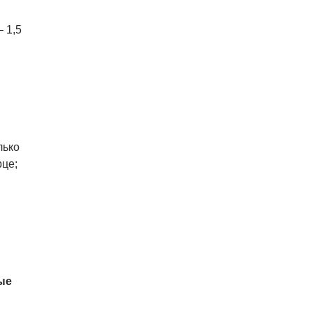
 1,5
лько
рце;
ые