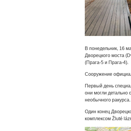
В понедельник, 16 м
Дворецкого моста (D
(Прага-5 и Прага-4).
Сооружение официал
Первый день специал
они могли детально 
необычного ракурса. 
Один конец Дворецко
комплексом Žluté láz