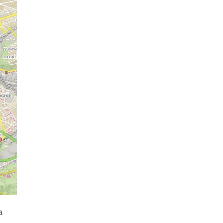
школы Academy Elite – «языковой
летний бар»
05.08.26 13:48
АФИША
У посольства России в Праге
пройдет митинг «Иван, иди
домой!»
а