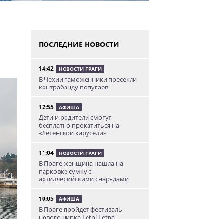
ПОСЛЕДНИЕ НОВОСТИ
14:42
НОВОСТИ ПРАГИ
В Чехии таможенники пресекли
контрабанду попугаев
12:55
АФИША
Дети и родители смогут
бесплатно прокатиться на
«Летенской карусели»
11:04
НОВОСТИ ПРАГИ
В Праге женщина нашла на
парковке сумку с
артиллерийскими снарядами
10:05
АФИША
В Праге пройдет фестиваль
нового цирка Letní Letná.