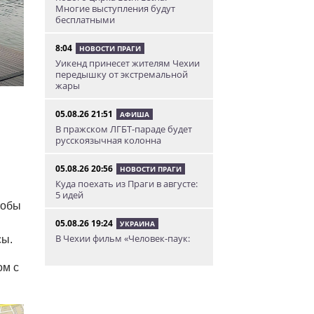
Многие выступления будут
бесплатными
8:04
НОВОСТИ ПРАГИ
Уикенд принесет жителям Чехии
передышку от экстремальной
жары
05.08.26 21:51
АФИША
В пражском ЛГБТ-параде будет
русскоязычная колонна
05.08.26 20:56
НОВОСТИ ПРАГИ
Куда поехать из Праги в августе:
5 идей
тобы
05.08.26 19:24
УКРАИНА
В Чехии фильм «Человек-паук:
сы.
Новый день» покажут в
украинском дубляже
ом с
05.08.26 14:41
НОВОСТИ ПРАГИ
Сезонное предложение от