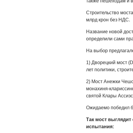
также пешеходам и в
Строительство моста
млрд крон без НДС.
Название новой дос
определили сами пр
На выбор предлагало
1) Дворецкий мост (
лет политики, строи
2) Мост Анежки Чешс
монахиня-клариссинк
святой Клары Ассизс
Ожидаемо победил б
Так мост выглядит
испытания: