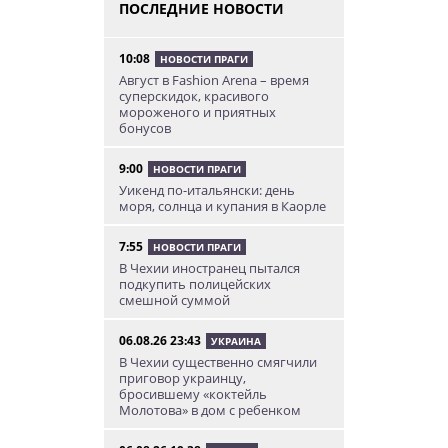
ПОСЛЕДНИЕ НОВОСТИ
10:08
НОВОСТИ ПРАГИ
Август в Fashion Arena – время
суперскидок, красивого
мороженого и приятных
бонусов
9:00
НОВОСТИ ПРАГИ
Уикенд по-итальянски: день
моря, солнца и купания в Каорле
7:55
НОВОСТИ ПРАГИ
В Чехии иностранец пытался
подкупить полицейских
смешной суммой
06.08.26 23:43
УКРАИНА
В Чехии существенно смягчили
приговор украинцу,
бросившему «коктейль
Молотова» в дом с ребенком