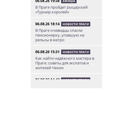
06.08.26 19:38
АФИША
В Праге пройдет рыцарский
«Турнир королей»
06.08.26 18:14
НОВОСТИ ПРАГИ
В Праге очевидцы спасли
пенсионерку, упавшую на
рельсы в метро
06.08.26 15:31
НОВОСТИ ПРАГИ
Как найти надёжного мастера в
Праге: советы для экспатов и
жителей Чехии
06.08.26 14:42
НОВОСТИ ПРАГИ
В Чехии таможенники пресекли
контрабанду попугаев
06.08.26 12:55
АФИША
Дети и родители смогут
бесплатно прокатиться на
«Летенской карусели»
06.08.26 11:04
НОВОСТИ ПРАГИ