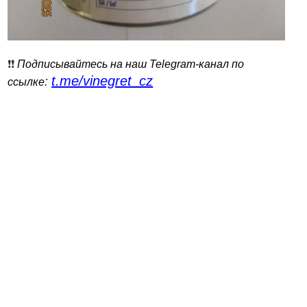
❗️❗️
Подписывайтесь на наш Telegram-канал по
t.me/vinegret_cz
:
ссылке