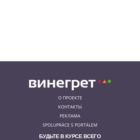
07.08.26 17:12
КУРЬЕЗНЫЕ ИСТОРИИ
В Чехии расследование кражи
деревьев вывело полицию на
бобра
07.08.26 13:04
ИНТЕРЕСНОЕ
В Чехии подобранная на улице
собака спасла свою 91-летнюю
хозяйку
О ПРОЕКТЕ
КОНТАКТЫ
РЕКЛАМА
SPOLUPRÁCE S PORTÁLEM
БУДЬТЕ В КУРСЕ ВСЕГО