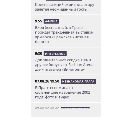
К жительнице Чехии в квартиру
залетел неожиданный гость
9:55
АФИША
Вход бесплатный: в Праге
пройдет трехдневная выставка-
ярмарка «Пражская книжная
башня»
9:30
ИНТЕРЕСНОЕ
Дополнительная скидка 10% и
другие бонусы от Fashion Arena
для читателей «Винегрета»
07.08.26 19:50
НЕЗНАКОМАЯ ПРАГА
В Праге вспоминают
сильнейшее наводнение 2002
года: фото и видео
07.08.26 18:16
НОВОСТИ ПРАГИ
В Праге мужчина сразу после
ограбления ювелирного
магазина сел на автобус до Брно