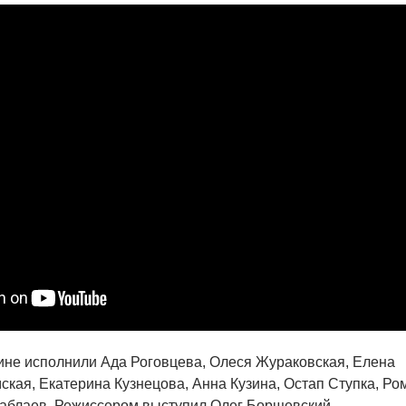
ине исполнили Ада Роговцева, Олеся Жураковская, Елена
ская, Екатерина Кузнецова, Анна Кузина, Остап Ступка, Ро
таблаев. Режиссером выступил Олег Борщевский.