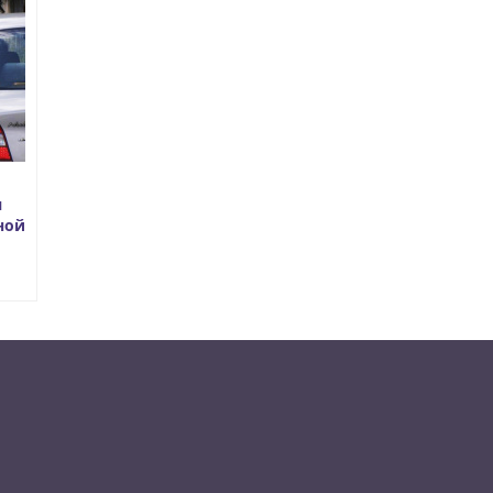
я
ной