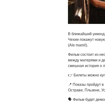
В ближайший уикенд
Чехии покажут новую
(Ale mami!).
Фильм состоит из не
между матерями и дет
смешная история о л
👉 Билеты можно ку
📍 Показы пройдут в 
Остраве, Пльзене, У
🗣 Фильм будет демо