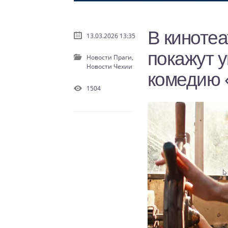
В кинотеа
13.03.2026 13:35
покажут 
Новости Праги,
Новости Чехии
комедию 
1504