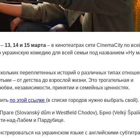
 –
13, 14 и 15 марта
– в кинотеатрах сети CinemaCity по все
 украинскую комедию для всей семьи под названием «Ну м
скольких переплетенных историй о различных типах отноше
ьми – от детства до взрослой жизни. Это трогательная и
юбви, независимости, принятии и семейных ценностях.
пить
по этой ссылке
(в списке городов нужно выбрать свой).
Праге (Slovanský dům и Westfield Chodov), Брно (Velký Špalí
сти-над-Лабем и Пардубице.
нстрироваться на украинском языке с английскими субтитр