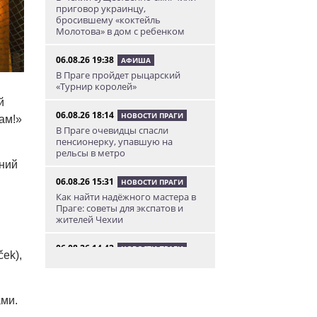
приговор украинцу,
бросившему «коктейль
Молотова» в дом с ребенком
06.08.26 19:38
АФИША
В Праге пройдет рыцарский
«Турнир королей»
й
06.08.26 18:14
НОВОСТИ ПРАГИ
ам!»
В Праге очевидцы спасли
пенсионерку, упавшую на
рельсы в метро
ний
06.08.26 15:31
НОВОСТИ ПРАГИ
Как найти надёжного мастера в
Праге: советы для экспатов и
жителей Чехии
06.08.26 14:42
НОВОСТИ ПРАГИ
ček),
В Чехии таможенники пресекли
контрабанду попугаев
ами.
06.08.26 12:55
АФИША