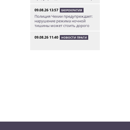
09.08.26 13:57
БЮРОКРАТИЯ
Полиция Чехии предупреждает:
нарушение режима ночной
тишины может стоить дорого
09.08.26 11:40
НОВОСТИ ПРАГИ
Большое итальянское
путешествие: едем на три дня в
Рим и окрестности
09.08.26 10:49
НОВОСТИ ПРАГИ
В Праге пьяный водитель
перевернул свой фургон в
тоннеле
09.08.26 8:40
НОВОСТИ ПРАГИ
В воскресенье в Чехии можно
бесплатно посетить десятки
еврейских
достопримечательностей