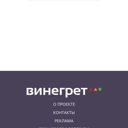
интернет-комментаторы
ненавидят сильнее всего
08.08.26 15:36
НЕЗНАКОМАЯ ПРАГА
Пражский ЛГБТ-парад собрал
десятки тысяч участников: видео
и фото
08.08.26 13:02
НОВОСТИ ПРАГИ
Едем смотреть сокровища
Савойи – Ивуар, Анси и
секретные сады Во
О ПРОЕКТЕ
КОНТАКТЫ
РЕКЛАМА