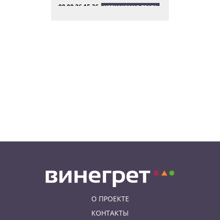
08.08.26 15:36
НЕЗНАКОМАЯ ПРАГА
Пражский ЛГБТ-парад собрал
десятки тысяч участников: видео
и фото
08.08.26 13:02
НОВОСТИ ПРАГИ
Едем смотреть сокровища
Савойи – Ивуар, Анси и
секретные сады Во
08.08.26 12:10
АФИША
В Праге пройдет фестиваль
украинской кухни, культуры и
творчества
О ПРОЕКТЕ
КОНТАКТЫ