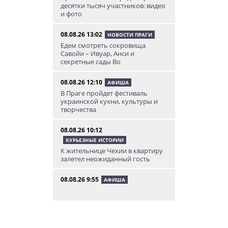
десятки тысяч участников: видео
и фото
08.08.26 13:02
НОВОСТИ ПРАГИ
Едем смотреть сокровища
Савойи – Ивуар, Анси и
секретные сады Во
08.08.26 12:10
АФИША
В Праге пройдет фестиваль
украинской кухни, культуры и
творчества
08.08.26 10:12
КУРЬЕЗНЫЕ ИСТОРИИ
К жительнице Чехии в квартиру
залетел неожиданный гость
08.08.26 9:55
АФИША
Вход бесплатный: в Праге
пройдет трехдневная выставка-
ярмарка «Пражская книжная
башня»