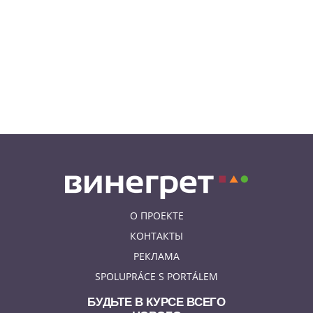
08.08.26 9:30
ИНТЕРЕСНОЕ
Дополнительная скидка 10% и
другие бонусы от Fashion Arena
для читателей «Винегрета»
07.08.26 19:50
НЕЗНАКОМАЯ ПРАГА
В Праге вспоминают
сильнейшее наводнение 2002
года: фото и видео
О ПРОЕКТЕ
КОНТАКТЫ
РЕКЛАМА
SPOLUPRÁCE S PORTÁLEM
БУДЬТЕ В КУРСЕ ВСЕГО