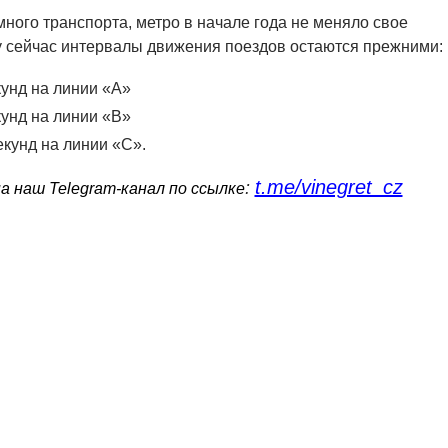
много транспорта, метро в начале года не меняло свое
у сейчас интервалы движения поездов остаются прежними:
кунд на линии «А»
кунд на линии «B»
екунд на линии «С».
t.me/vinegret_cz
:
 наш Telegram-канал по ссылке