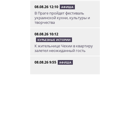
08.08.26 12:10
АФИША
В Праге пройдет фестиваль
украинской кухни, культуры и
творчества
08.08.26 10:12
КУРЬЕЗНЫЕ ИСТОРИИ
К жительнице Чехии в квартиру
залетел неожиданный гость
08.08.26 9:55
АФИША
Вход бесплатный: в Праге
пройдет трехдневная выставка-
ярмарка «Пражская книжная
башня»
08.08.26 9:30
ИНТЕРЕСНОЕ
Дополнительная скидка 10% и
другие бонусы от Fashion Arena
для читателей «Винегрета»
07.08.26 19:50
НЕЗНАКОМАЯ ПРАГА
В Праге вспоминают