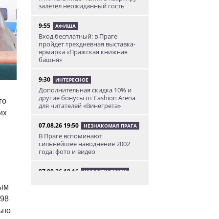
залетел неожиданный гость
9:55
АФИША
Вход бесплатный: в Праге
пройдет трехдневная выставка-
ярмарка «Пражская книжная
башня»
9:30
ИНТЕРЕСНОЕ
Дополнительная скидка 10% и
другие бонусы от Fashion Arena
го
для читателей «Винегрета»
их
07.08.26 19:50
НЕЗНАКОМАЯ ПРАГА
В Праге вспоминают
сильнейшее наводнение 2002
года: фото и видео
07.08.26 18:16
НОВОСТИ ПРАГИ
В Праге мужчина сразу после
тым
ограбления ювелирного
магазина сел на автобус до Брно
998
ьно
07.08.26 17:12