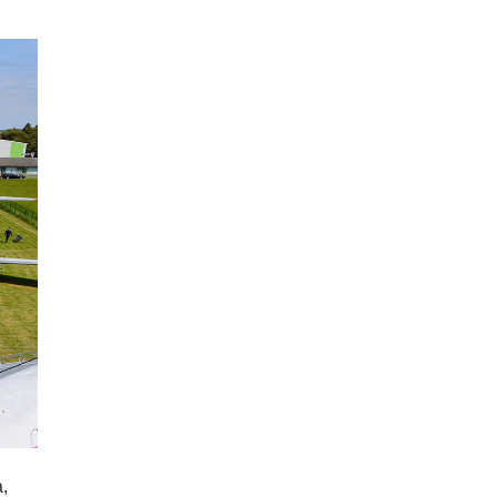
КУРЬЕЗНЫЕ ИСТОРИИ
В Чехии расследование кражи
деревьев вывело полицию на
бобра
07.08.26 13:04
ИНТЕРЕСНОЕ
В Чехии подобранная на улице
собака спасла свою 91-летнюю
хозяйку
,