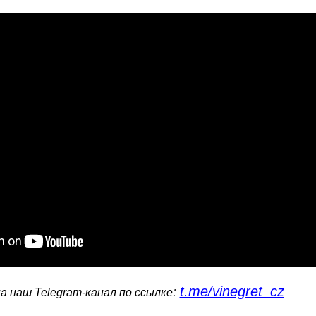
t.me/vinegret_cz
:
 наш Telegram-канал по ссылке