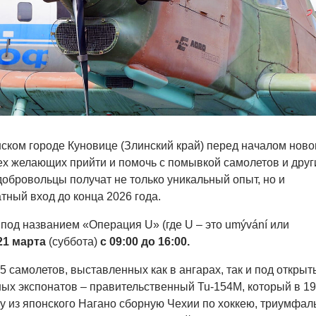
ском городе Куновице (Злинский край) перед началом ново
ех желающих прийти и помочь с помывкой самолетов и друг
добровольцы получат не только уникальный опыт, но и
тный вход до конца 2026 года.
под названием «Операция U» (где U – это umývání или
21 марта
(суббота)
с 09:00 до 16:00.
5 самолетов, выставленных как в ангарах, так и под откры
ных экспонатов – правительственный Tu-154M, который в 1
гу из японского Нагано сборную Чехии по хоккею, триумфал