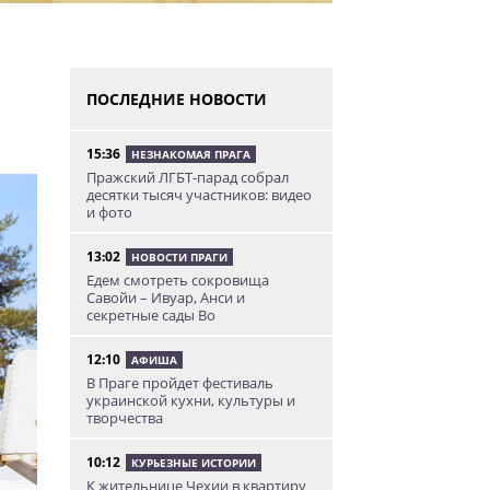
ПОСЛЕДНИЕ НОВОСТИ
15:36
НЕЗНАКОМАЯ ПРАГА
Пражский ЛГБТ-парад собрал
десятки тысяч участников: видео
и фото
13:02
НОВОСТИ ПРАГИ
Едем смотреть сокровища
Савойи – Ивуар, Анси и
секретные сады Во
12:10
АФИША
В Праге пройдет фестиваль
украинской кухни, культуры и
творчества
10:12
КУРЬЕЗНЫЕ ИСТОРИИ
К жительнице Чехии в квартиру