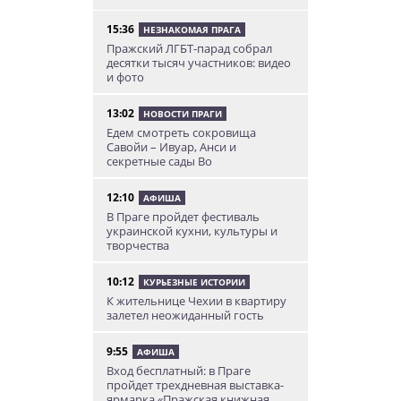
15:36
НЕЗНАКОМАЯ ПРАГА
Пражский ЛГБТ-парад собрал
десятки тысяч участников: видео
и фото
13:02
НОВОСТИ ПРАГИ
Едем смотреть сокровища
Савойи – Ивуар, Анси и
секретные сады Во
12:10
АФИША
В Праге пройдет фестиваль
украинской кухни, культуры и
творчества
10:12
КУРЬЕЗНЫЕ ИСТОРИИ
К жительнице Чехии в квартиру
залетел неожиданный гость
9:55
АФИША
Вход бесплатный: в Праге
пройдет трехдневная выставка-
ярмарка «Пражская книжная