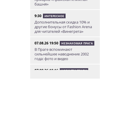
башня»
9:30
ИНТЕРЕСНОЕ
Дополнительная скидка 10% и
другие бонусы от Fashion Arena
для читателей «Винегрета»
07.08.26 19:50
НЕЗНАКОМАЯ ПРАГА
В Праге вспоминают
сильнейшее наводнение 2002
года: фото и видео
07.08.26 18:16
НОВОСТИ ПРАГИ
В Праге мужчина сразу после
ограбления ювелирного
магазина сел на автобус до Брно
07.08.26 17:12
КУРЬЕЗНЫЕ ИСТОРИИ
В Чехии расследование кражи
деревьев вывело полицию на
бобра