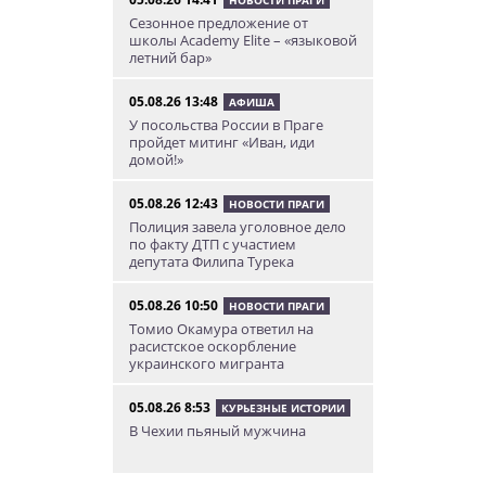
Сезонное предложение от
школы Academy Elite – «языковой
летний бар»
05.08.26 13:48
АФИША
У посольства России в Праге
пройдет митинг «Иван, иди
домой!»
05.08.26 12:43
НОВОСТИ ПРАГИ
Полиция завела уголовное дело
по факту ДТП с участием
депутата Филипа Турека
05.08.26 10:50
НОВОСТИ ПРАГИ
Томио Окамура ответил на
расистское оскорбление
украинского мигранта
05.08.26 8:53
КУРЬЕЗНЫЕ ИСТОРИИ
В Чехии пьяный мужчина
перелез двухметровый забор и
искупался в чужом бассейне