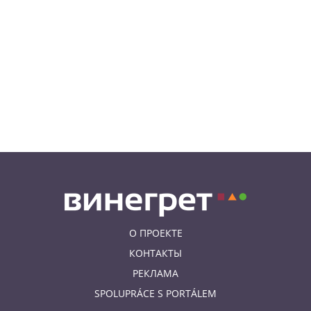
суперскидок, красивого
мороженого и приятных
бонусов
07.08.26 9:00
НОВОСТИ ПРАГИ
Уикенд по-итальянски: день
моря, солнца и купания в Каорле
07.08.26 7:55
НОВОСТИ ПРАГИ
В Чехии иностранец пытался
подкупить полицейских
смешной суммой
О ПРОЕКТЕ
КОНТАКТЫ
РЕКЛАМА
SPOLUPRÁCE S PORTÁLEM