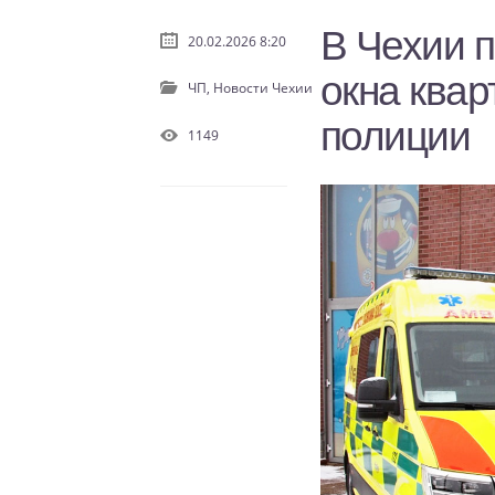
В Чехии 
20.02.2026 8:20
окна квар
ЧП,
Новости Чехии
полиции
1149