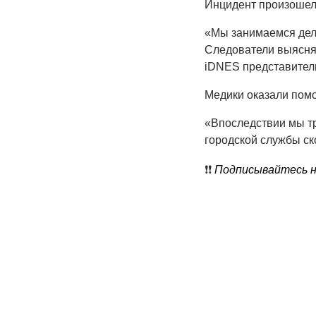
Инцидент произошел 
«Мы занимаемся дело
Следователи выясняю
iDNES представител
Медики оказали пом
«Впоследствии мы тр
городской службы с
❗️❗️
Подписывайтесь на