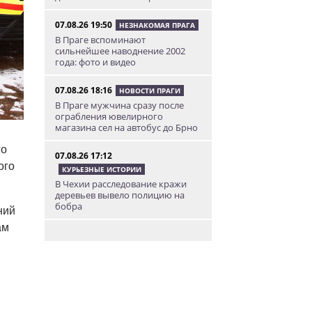
07.08.26 19:50
НЕЗНАКОМАЯ ПРАГА
В Праге вспоминают
сильнейшее наводнение 2002
года: фото и видео
07.08.26 18:16
НОВОСТИ ПРАГИ
В Праге мужчина сразу после
ограбления ювелирного
магазина сел на автобус до Брно
го
07.08.26 17:12
ого
КУРЬЕЗНЫЕ ИСТОРИИ
В Чехии расследование кражи
деревьев вывело полицию на
бобра
ний
ам
07.08.26 13:04
ИНТЕРЕСНОЕ
В Чехии подобранная на улице
собака спасла свою 91-летнюю
хозяйку
07.08.26 12:04
НОВОСТИ ПРАГИ