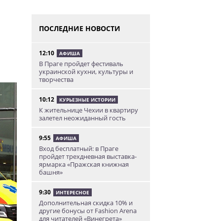
ПОСЛЕДНИЕ НОВОСТИ
12:10
АФИША
В Праге пройдет фестиваль
украинской кухни, культуры и
творчества
10:12
КУРЬЕЗНЫЕ ИСТОРИИ
К жительнице Чехии в квартиру
залетел неожиданный гость
9:55
АФИША
Вход бесплатный: в Праге
пройдет трехдневная выставка-
ярмарка «Пражская книжная
башня»
9:30
ИНТЕРЕСНОЕ
Дополнительная скидка 10% и
другие бонусы от Fashion Arena
для читателей «Винегрета»