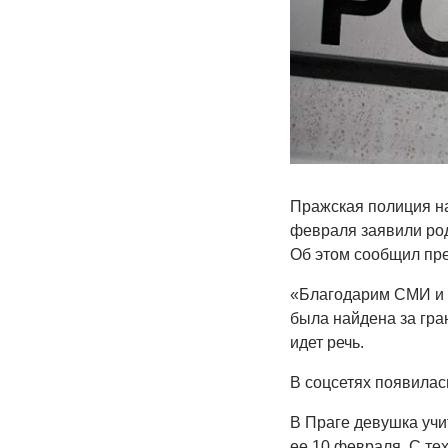
Пражская полиция н
февраля заявили род
Об этом сообщил пр
«Благодарим СМИ и 
была найдена за гран
идет речь.
В соцсетях появилас
В Праге девушка учи
ее 10 февраля. С тех