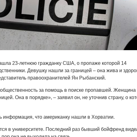
ашла 23-летнюю гражданку США, о пропаже которой 14
ственники. Девушку нашли за границей – она жива и здоро
едставитель правоохранителей Ян Рыбанский.
общественность за помощь в поиске пропавшей. Женщина
ицей. Она в порядке», – заявил он, не уточнив страну, о ко
ь информация, что американку нашли в Хорватии.
тся в университете. Последний раз бывший бойфренд виде
 пор она не выходила на связь.