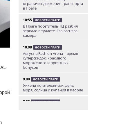
ограничит движение транспорта
в Праге
10:55
НОВОСТИ ПРАГИ
В Праге посетитель ТЦ разбил
зеркало в туалете. Его засняла
камера
10:08
НОВОСТИ ПРАГИ
Август в Fashion Arena – время
суперскидок, красивого
мороженого и приятных
ва.
бонусов
9:00
НОВОСТИ ПРАГИ
Уикенд по-итальянски: день
моря, солнца и купания в Каорле
торой
7:55
НОВОСТИ ПРАГИ
В Чехии иностранец пытался
подкупить полицейских
смешной суммой
л
06.08.26 23:43
УКРАИНА