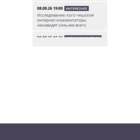
08.08.26 19:00
ИНТЕРЕСНОЕ
Исследование: кого чешские
интернет-комментаторы
ненавидят сильнее всего
08.08.26 15:36
НЕЗНАКОМАЯ ПРАГА
Пражский ЛГБТ-парад собрал
десятки тысяч участников: видео
и фото
08.08.26 13:02
НОВОСТИ ПРАГИ
Едем смотреть сокровища
Савойи – Ивуар, Анси и
секретные сады Во
08.08.26 12:10
АФИША
В Праге пройдет фестиваль
украинской кухни, культуры и
творчества