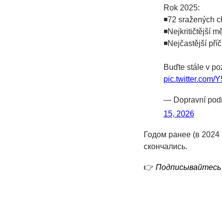
Rok 2025:
◾️72 sražených c
◾️Nejkritičtější m
◾️Nejčastější 
Buďte stále v po
pic.twitter.co
— Dopravní podn
15, 2026
Годом ранее (в 2024 
скончались.
👉
Подписывайтесь 