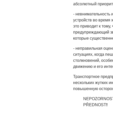
абсолютный приорит
- невнимательность 
устройств во время 
это приводит к тому
предупреждающий зв
которые существенно
- неправильная оцен
ситуациях, когда пе
столкновений, особе
движению и его инте
Транспортное предпр
нескольких жутких и
повышенную осторож
NEPOZORNOST 
PŘEDNOST❗️