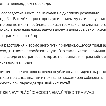
ет на пешеходном переходе;
и сосредоточенность пешеходов на дисплеях различных
ходьбы. В комбинации с прослушиванием музыки в наушник
, что они не видят приближающийся трамвай и не слышат ег
онок. Свою печальную лепту вносит и ношение капюшонов
 ограничивают обзор;
ка расстояния и тормозного пути приближающегося трамва
шеход пытается перебежать пути. Это самая частая причина
нно среди иностранцев, которые не привыкли к трамвайном
нсивности в Праге.
иятие в превентивных целях опубликовало видео с нарезк
нцидентов с трамваями и призвало пассажиров соблюдать
ность при переходе трамвайных путей.
SE NEVYPLÁCÍ ❗️CHODCI NEMAJÍ PŘED TRAMVAJÍ