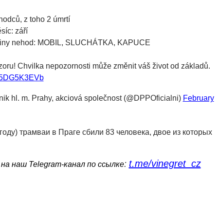
hodců, z toho 2 úmrtí
ěsíc: září
příčiny nehod: MOBIL, SLUCHÁTKA, KAPUCE
zoru! Chvilka nepozornosti může změnit váš život od základů.
m/Y5DG5K3EVb
ik hl. m. Prahy, akciová společnost (@DPPOficialni)
February
году) трамваи в Праге сбили 83 человека, двое из которых
t.me/vinegret_cz
:
на наш Telegram-канал по ссылке