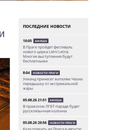
ПОСЛЕДНИЕ НОВОСТИ
и
10:05
АФИША
В Праге пройдет фестиваль
нового цирка Letní Letná.
Многие выступления будут
бесплатными
8:04
НОВОСТИ ПРАГИ
Уикенд принесет жителям Чехии
передышку от экстремальной
жары
05.08.26 21:51
АФИША
В пражском ЛГБТ-параде будет
русскоязычная колонна
05.08.26 20:56
НОВОСТИ ПРАГИ
Куда поехать из Праги в августе: