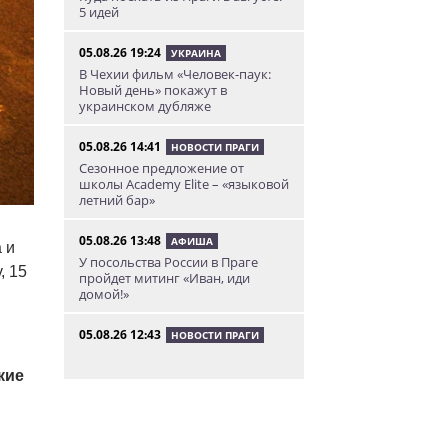
5 идей
05.08.26 19:24
УКРАИНА
В Чехии фильм «Человек-паук:
Новый день» покажут в
украинском дубляже
05.08.26 14:41
НОВОСТИ ПРАГИ
Сезонное предложение от
школы Academy Elite – «языковой
летний бар»
05.08.26 13:48
АФИША
 и
У посольства России в Праге
, 15
пройдет митинг «Иван, иди
домой!»
05.08.26 12:43
НОВОСТИ ПРАГИ
Полиция завела уголовное дело
по факту ДТП с участием
кие
депутата Филипа Турека
05.08.26 10:50
НОВОСТИ ПРАГИ