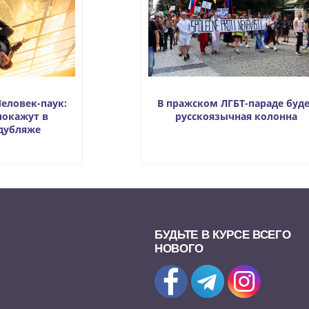
еловек-паук:
В пражском ЛГБТ-параде буд
покажут в
русскоязычная колонна
дубляже
БУДЬТЕ В КУРСЕ ВСЕГО
НОВОГО