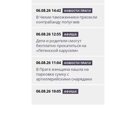
06.08.26 14:42
НОВОСТИ ПРАГИ
В Чехии таможенники пресекли
контрабанду попугаев
06.08.26 12:55
АФИША
Дети и родители смогут
бесплатно прокатиться на
«Летенской карусели»
06.08.26 11:04
НОВОСТИ ПРАГИ
В Праге женщина нашла на
парковке сумку с
артиллерийскими снарядами
06.08.26 10:05
АФИША
В Праге пройдет фестиваль
нового цирка Letní Letná.
Многие выступления будут
бесплатными
06.08.26 8:04
НОВОСТИ ПРАГИ
Уикенд принесет жителям Чехии
передышку от экстремальной