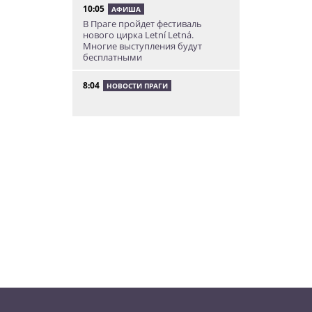
10:05
АФИША
В Праге пройдет фестиваль
нового цирка Letní Letná.
Многие выступления будут
бесплатными
8:04
НОВОСТИ ПРАГИ
Уикенд принесет жителям Чехии
передышку от экстремальной
жары
05.08.26 21:51
АФИША
В пражском ЛГБТ-параде будет
русскоязычная колонна
05.08.26 20:56
НОВОСТИ ПРАГИ
Куда поехать из Праги в августе:
5 идей