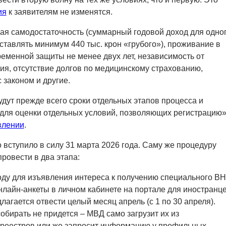
ия
к заявителям не изменятся.
ая самодостаточность (суммарный годовой доход для одно
ставлять минимум 440 тыс. крон «грубого»), проживание в
ременной защиты не менее двух лет, независимость от
ия, отсутствие долгов по медицинскому страхованию,
 законом и другие.
дут прежде всего сроки отдельных этапов процесса и
ля оценки отдельных условий, позволяющих регистрацию»
влении
.
о вступило в силу 31 марта 2026 года. Саму же процедуру
ровести в два этапа:
оду для изъявления интереса к получению специального В
нлайн-анкеты в личном кабинете на портале для иностранц
редлагается отвести целый месяц апрель (с 1 по 30 апреля).
обирать не придется – МВД само загрузит их из
среестров или же запросит информацию у профильных