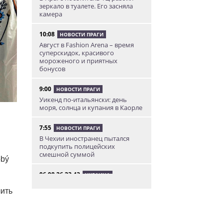
зеркало в туалете. Его засняла
камера
10:08
НОВОСТИ ПРАГИ
Август в Fashion Arena – время
суперскидок, красивого
мороженого и приятных
бонусов
9:00
НОВОСТИ ПРАГИ
Уикенд по-итальянски: день
моря, солнца и купания в Каорле
7:55
НОВОСТИ ПРАГИ
В Чехии иностранец пытался
подкупить полицейских
смешной суммой
obý
06.08.26 23:43
УКРАИНА
В Чехии существенно смягчили
чить
приговор украинцу,
бросившему «коктейль
Молотова» в дом с ребенком