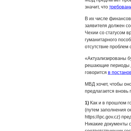
значит, что
требован
В их числе финансов
заявителя должен со
Чехии со статусом в
гуманитарного пособ
отсутствие проблем с
«Актуализированы бу
решающие периоды д
говорится
в постано
МВД хочет, чтобы он
предлагается вновь п
1)
Как и в прошлом г
(путем заполнения о
https://ipc.gov.cz) п
Никакие документы с
соответствующих го