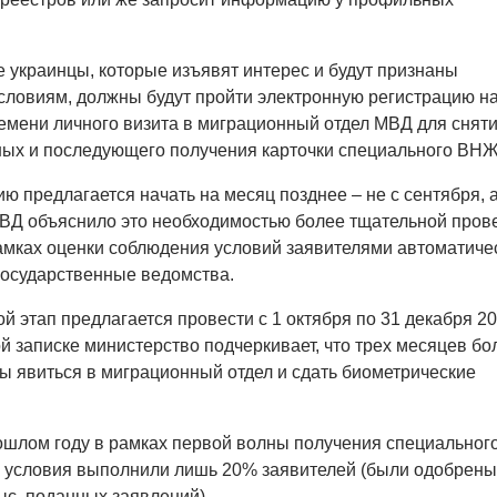
е украинцы, которые изъявят интерес и будут признаны
ловиям, должны будут пройти электронную регистрацию н
емени личного визита в миграционный отдел МВД для снят
ных и последующего получения карточки специального ВНЖ
ию предлагается начать на месяц позднее – не с сентября, а
МВД объяснило это необходимостью более тщательной пров
амках оценки соблюдения условий заявителями автоматиче
государственные ведомства.
й этап предлагается провести с 1 октября по 31 декабря 2
ой записке министерство подчеркивает, что трех месяцев бо
бы явиться в миграционный отдел и сдать биометрические
рошлом году в рамках первой волны получения специальног
условия выполнили лишь 20% заявителей (были одобрены
тыс. поданных заявлений).