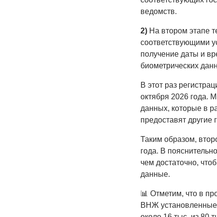
ведомств.
2)
На втором этапе т
соответствующими ус
получение даты и вр
биометрических дан
В этот раз регистрац
октября 2026 года. 
данных, которые в р
предоставят другие 
Таким образом, второ
года. В пояснительн
чем достаточно, что
данные.
📊 Отметим, что в п
ВНЖ установленные 
около 16 тыс. из 80 