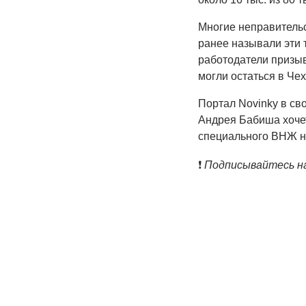
Многие неправитель
ранее называли эти 
работодатели призыв
могли остаться в Че
Портал Novinky в св
Андрея Бабиша хочет
специального ВНЖ на 
❗️
Подписывайтесь на