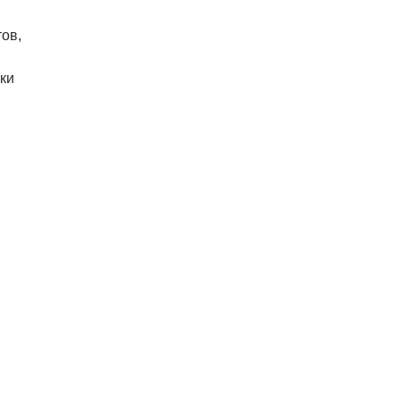
ов,
ки