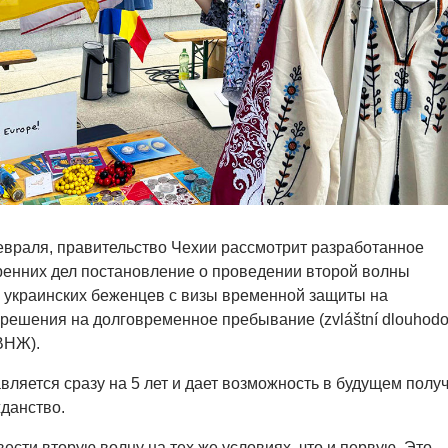
евраля, правительство Чехии рассмотрит разработанное
ренних дел постановление о проведении второй волны
 украинских беженцев с визы временной защиты на
решения на долговременное пребывание (zvláštní dlouhod
ВНЖ).
вляется сразу на 5 лет и дает возможность в будущем полу
данство.
ести вторую волну на тех же условиях, что и первую. Это