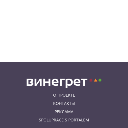
05.08.26 21:51
АФИША
В пражском ЛГБТ-параде будет
русскоязычная колонна
05.08.26 20:56
НОВОСТИ ПРАГИ
Куда поехать из Праги в августе:
5 идей
О ПРОЕКТЕ
КОНТАКТЫ
РЕКЛАМА
SPOLUPRÁCE S PORTÁLEM