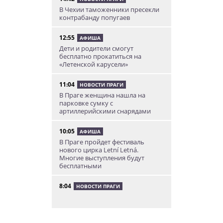
В Чехии таможенники пресекли
контрабанду попугаев
12:55
АФИША
Дети и родители смогут
бесплатно прокатиться на
«Летенской карусели»
11:04
НОВОСТИ ПРАГИ
В Праге женщина нашла на
парковке сумку с
артиллерийскими снарядами
10:05
АФИША
В Праге пройдет фестиваль
нового цирка Letní Letná.
Многие выступления будут
бесплатными
8:04
НОВОСТИ ПРАГИ
Уикенд принесет жителям Чехии
передышку от экстремальной
жары