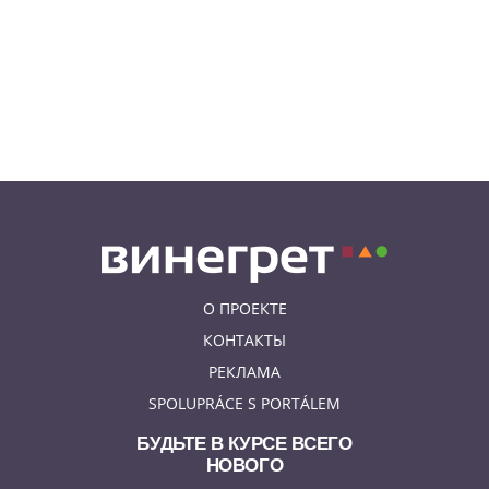
07.08.26 10:55
НОВОСТИ ПРАГИ
В Праге посетитель ТЦ разбил
зеркало в туалете. Его засняла
камера
07.08.26 10:08
НОВОСТИ ПРАГИ
Август в Fashion Arena – время
суперскидок, красивого
мороженого и приятных
бонусов
О ПРОЕКТЕ
КОНТАКТЫ
РЕКЛАМА
SPOLUPRÁCE S PORTÁLEM
БУДЬТЕ В КУРСЕ ВСЕГО
НОВОГО