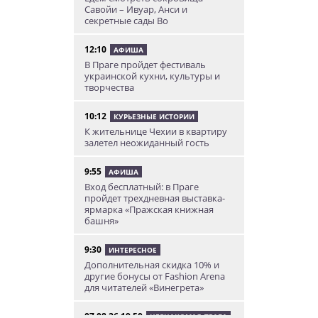
Савойи – Ивуар, Анси и
секретные сады Во
12:10
АФИША
В Праге пройдет фестиваль
украинской кухни, культуры и
творчества
10:12
КУРЬЕЗНЫЕ ИСТОРИИ
К жительнице Чехии в квартиру
залетел неожиданный гость
9:55
АФИША
Вход бесплатный: в Праге
пройдет трехдневная выставка-
ярмарка «Пражская книжная
башня»
9:30
ИНТЕРЕСНОЕ
Дополнительная скидка 10% и
другие бонусы от Fashion Arena
для читателей «Винегрета»
07.08.26 19:50
НЕЗНАКОМАЯ ПРАГА