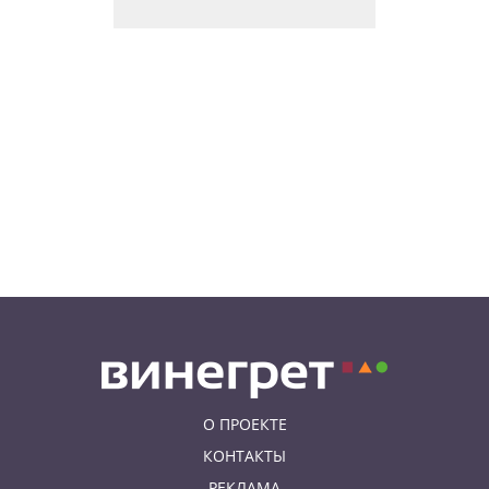
В Праге вспоминают
сильнейшее наводнение 2002
года: фото и видео
07.08.26 18:16
НОВОСТИ ПРАГИ
В Праге мужчина сразу после
ограбления ювелирного
магазина сел на автобус до Брно
07.08.26 17:12
КУРЬЕЗНЫЕ ИСТОРИИ
В Чехии расследование кражи
деревьев вывело полицию на
бобра
О ПРОЕКТЕ
КОНТАКТЫ
РЕКЛАМА