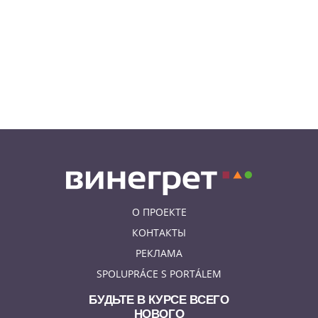
08.08.26 9:30
ИНТЕРЕСНОЕ
Дополнительная скидка 10% и
другие бонусы от Fashion Arena
для читателей «Винегрета»
07.08.26 19:50
НЕЗНАКОМАЯ ПРАГА
В Праге вспоминают
сильнейшее наводнение 2002
года: фото и видео
О ПРОЕКТЕ
КОНТАКТЫ
РЕКЛАМА
SPOLUPRÁCE S PORTÁLEM
БУДЬТЕ В КУРСЕ ВСЕГО
НОВОГО