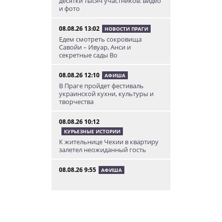
десятки тысяч участников: видео
и фото
08.08.26 13:02
НОВОСТИ ПРАГИ
Едем смотреть сокровища
Савойи – Ивуар, Анси и
секретные сады Во
08.08.26 12:10
АФИША
В Праге пройдет фестиваль
украинской кухни, культуры и
творчества
08.08.26 10:12
КУРЬЕЗНЫЕ ИСТОРИИ
К жительнице Чехии в квартиру
залетел неожиданный гость
08.08.26 9:55
АФИША
Вход бесплатный: в Праге
пройдет трехдневная выставка-
ярмарка «Пражская книжная
башня»