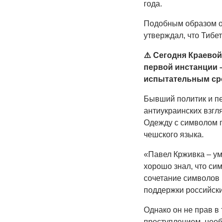
года.
Подобным образом о
утверждал, что Тибе
⚠️ Сегодня Краевой
первой инстанции 
испытательным сро
Бывший политик и пе
антиукраинских взгл
Одежду с символом п
чешского языка.
«Павел Крживка – ум
хорошо знал, что сим
сочетание символов 
поддержки российски
Однако он не прав в 
преступлением, необ