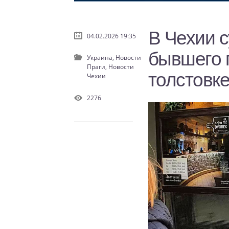
В Чехии 
04.02.2026 19:35
бывшего п
Украина,
Новости
Праги,
Новости
толстовк
Чехии
2276