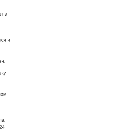
парковке сумку с
артиллерийскими снарядами
т в
06.08.26 10:05
АФИША
В Праге пройдет фестиваль
нового цирка Letní Letná.
Многие выступления будут
бесплатными
лся и
ен.
вку
лом
ла.
24