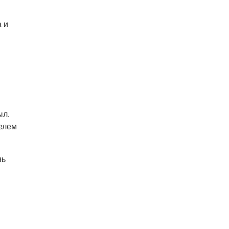
 и
ыл.
елем
нь