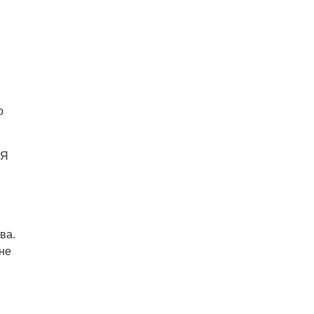
о
 Я
ва.
не