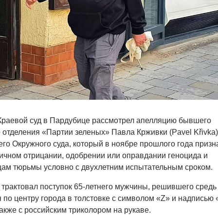
 Краевой суд в Пардубице рассмотрел апелляцию бывшего
 отделения «Партии зеленых» Павла Крживки (Pavel Křivka)
го Окружного суда, который в ноябре прошлого года призн
ичном отрицании, одобрении или оправдании геноцида и
цам тюрьмы условно с двухлетним испытательным сроком.
а трактовал поступок 65-летнего мужчины, решившего средь
я по центру города в толстовке с символом «Z» и надписью 
также c российским триколором на рукаве.