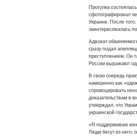
Прогулка состоялась
сфотографировал че
Украине. После того,
заинтересовалась по
Адвокат обвиняемого
сразу подал апелляц
преступлением. Он та
России выражают одо
В свою очередь прок
намеренно как «одеж
спровоцировать нена
доказательствам в ви
утверждал, что Укра
украинской государс
«Я поддерживаю коне
Люди бегут из него, 