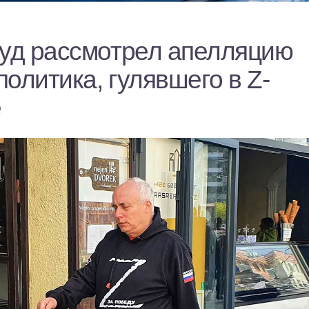
суд рассмотрел апелляцию
олитика, гулявшего в Z-
е