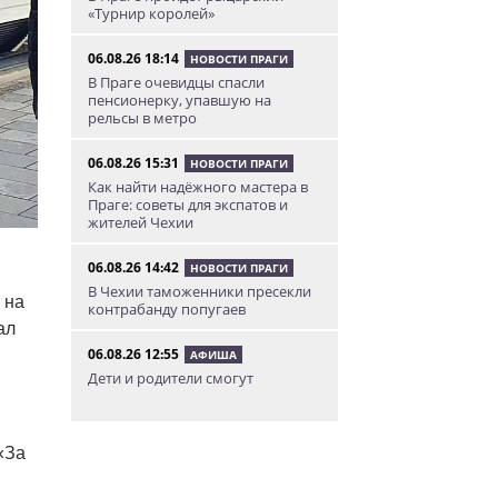
«Турнир королей»
06.08.26 18:14
НОВОСТИ ПРАГИ
В Праге очевидцы спасли
пенсионерку, упавшую на
рельсы в метро
06.08.26 15:31
НОВОСТИ ПРАГИ
Как найти надёжного мастера в
Праге: советы для экспатов и
жителей Чехии
06.08.26 14:42
НОВОСТИ ПРАГИ
В Чехии таможенники пресекли
 на
контрабанду попугаев
ал
06.08.26 12:55
АФИША
Дети и родители смогут
бесплатно прокатиться на
«Летенской карусели»
«За
06.08.26 11:04
НОВОСТИ ПРАГИ
В Праге женщина нашла на