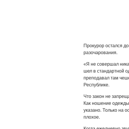
Прокурор остался до
разочарования.
«Я не совершал ника
шел в стандартной од
преподавал там чешс
Республике.
Что закон не запреща
Как ношение одежды 
указано. Только на о
плохое.
Когда ежедневно зву