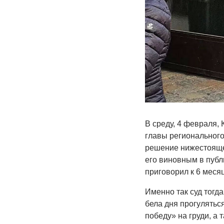
В среду, 4 февраля,
главы регионального
решение
нижестояще
его виновным в публ
приговорил к 6 меся
Именно так суд тогд
бела дня прогулятьс
победу» на груди, а 