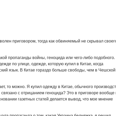
волен приговором, тогда как обвиняемый не скрывал своег
кой пропаганды войны, геноцида или чего-либо подобного.
ежде по улице, одежде, которую купил в Китае, когда
кий язык. В Китае гораздо больше свободы, чем в Чешской
ет, то можно. Я купил одежду в Китае, обычного производст
связано с отрицанием геноцида? Это в приговоре вообще 
сновании газетных статей делается вывод, что мое мнение
чала пропаганда о том, какая Украина бедняжка, я решил