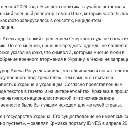
 весной 2024 года. Бывшего политика случайно встретил и
шский военный репортер Томаш Влах, который часто бывае
 как фото завирусилось в соцсетях, инцидентом
лиция.
 Александр Горкий с решением Окружного суда не согласи
ию. По его мнению, ношение предмета одежды не является
кже указал на факт, что символ Z, которым многие люди в
брение военного вторжения в Украину, в Чехии не запрещ
урор Адела Росулек заявила, что обвиняемый носил толсто
ду военного подстрекателя». Тем самым он пытался
висть к Украине и украинцам. Согласно представленным
де текстов в газетах и на интернет-сайтах, Крживка в прош
ина является националистической и что исчезновение
твенности было бы лучшим исходом для жителей страны.
ц государства Украина. Его существование не имеет смыс
оно пустеет», – заявлял Крживка порталу iDNES в апреле 20