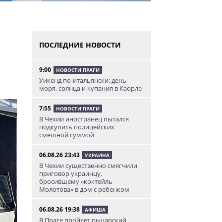
ПОСЛЕДНИЕ НОВОСТИ
9:00
НОВОСТИ ПРАГИ
Уикенд по-итальянски: день
моря, солнца и купания в Каорле
7:55
НОВОСТИ ПРАГИ
В Чехии иностранец пытался
подкупить полицейских
смешной суммой
06.08.26 23:43
УКРАИНА
В Чехии существенно смягчили
приговор украинцу,
бросившему «коктейль
Молотова» в дом с ребенком
06.08.26 19:38
АФИША
В Праге пройдет рыцарский