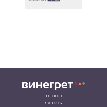
Вход бесплатный: в Праге
пройдет трехдневная выставка-
ярмарка «Пражская книжная
башня»
08.08.26 9:30
ИНТЕРЕСНОЕ
Дополнительная скидка 10% и
другие бонусы от Fashion Arena
для читателей «Винегрета»
07.08.26 19:50
НЕЗНАКОМАЯ ПРАГА
В Праге вспоминают
сильнейшее наводнение 2002
года: фото и видео
О ПРОЕКТЕ
КОНТАКТЫ