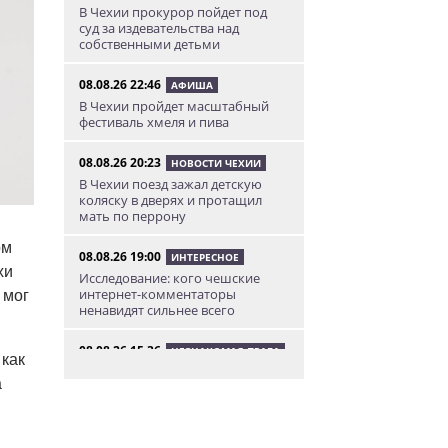
В Чехии прокурор пойдет под
суд за издевательства над
собственными детьми
08.08.26 22:46
АФИША
В Чехии пройдет масштабный
фестиваль хмеля и пива
08.08.26 20:23
НОВОСТИ ЧЕХИИ
В Чехии поезд зажал детскую
коляску в дверях и протащил
мать по перрону
ом
08.08.26 19:00
ИНТЕРЕСНОЕ
хи
Исследование: кого чешские
интернет-комментаторы
 мог
ненавидят сильнее всего
08.08.26 15:36
НЕЗНАКОМАЯ ПРАГА
 как
Пражский ЛГБТ-парад собрал
а
десятки тысяч участников: видео
и фото
08.08.26 13:02
НОВОСТИ ПРАГИ