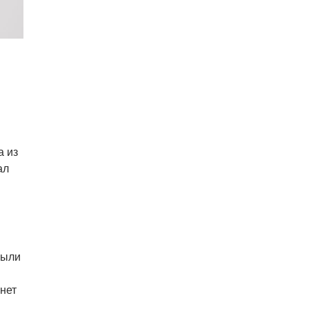
а из
ал
были
нет