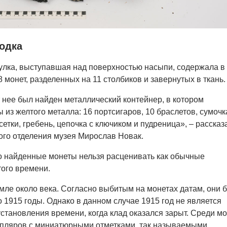
одка
лка, выступавшая над поверхностью насыпи, содержала в
 монет, разделенных на 11 столбиков и завернутых в ткань.
 нее был найден металлический контейнер, в котором
из желтого металла: 16 портсигаров, 10 браслетов, сумочк
етки, гребень, цепочка с ключиком и пудреница», – рассказ
ого отделения музея Мирослав Новак.
о найденные монеты нельзя расценивать как обычные
ого времени.
мле около века. Согласно выбитым на монетах датам, они 
о 1915 годы. Однако в данном случае 1915 год не является
тановления времени, когда клад оказался зарыт. Среди мо
мпляров с миниатюрными отметками, так называемыми