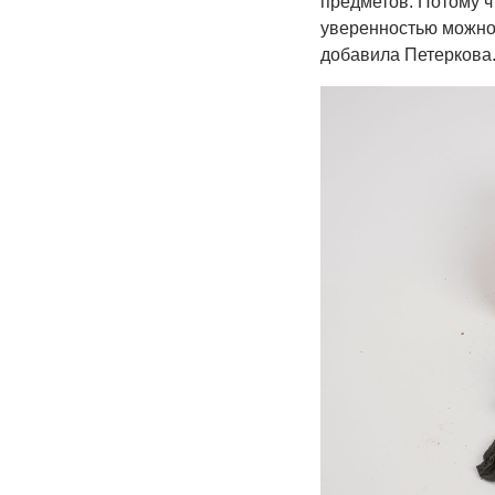
предметов. Потому чт
уверенностью можно 
добавила Петеркова