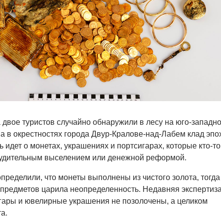
 двое туристов случайно обнаружили в лесу на юго-западн
а в окрестностях города Двур-Кралове-над-Лабем клад эпо
 идет о монетах, украшениях и портсигарах, которые кто-то
нудительным выселением или денежной реформой.
пределили, что монеты выполнены из чистого золота, тогда
 предметов царила неопределенность. Недавняя экспертиз
игары и ювелирные украшения не позолочены, а целиком
а.