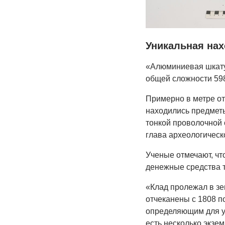
Уникальная нах
«Алюминиевая шкату
общей сложности 598
Примерно в метре от
находились предметы 
тонкой проволочной с
глава археологическ
Ученые отмечают, чт
денежные средства т
«Клад пролежал в зе
отчеканены с 1808 п
определяющим для ус
есть несколько экзе