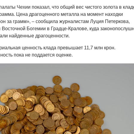
алаты Чехии показал, что общий вес чистого золота в клад
грамма. Цена драгоценного металла на момент находки
рон за грамм»,
–
сообщила журналистам Луция Петеркова,
я
Восточной Богемии в Градце-Кралове, куда законопослуш
дали найденные драгоценности.
риальная ценность клада превышает 11,7 млн крон.
ность пока не поддается оценке.